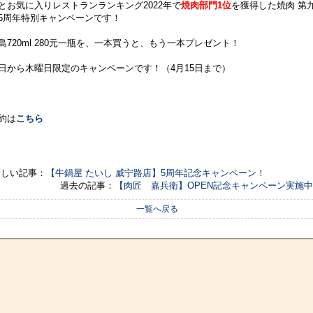
とお気に入りレストランランキング2022年で
焼肉部門1位
を獲得した焼肉 第
5周年特別キャンペーンです！
島720ml 280元一瓶を、一本買うと、もう一本プレゼント！
日から木曜日限定のキャンペーンです！（4月15日まで）
約は
こちら
新しい記事：
【牛鍋屋 たいし 威宁路店】5周年記念キャンペーン！
過去の記事：
【肉匠 嘉兵衛】OPEN記念キャンペーン実施
一覧へ戻る