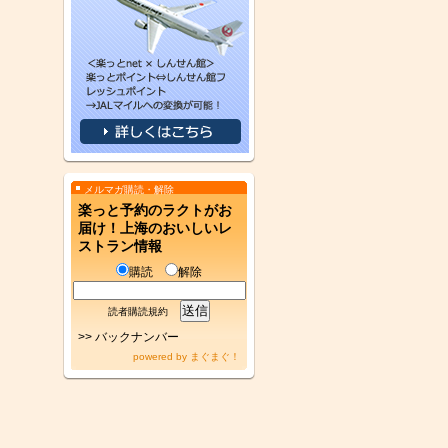
メルマガ購読・解除
楽っと予約のラクトがお
届け！上海のおいしいレ
ストラン情報
購読
解除
読者購読規約
>>
バックナンバー
powered by
まぐまぐ！