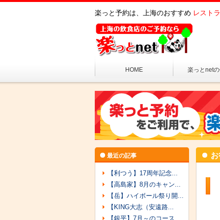
楽っと予約は、上海のおすすめ
レストラ
HOME
楽っとnet
お
最近の記事
【利つう】17周年記念...
【高島家】8月のキャン...
【岳】ハイボール祭り開...
【KING大志（安遠路...
【銀平】7月～のコース...