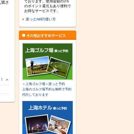
ております。使用金額の3％
九號さ
のポイント還元もあり便利で
お得なサービスです。
楽っとnetの使い方
その他おすすめサービス
中！
＞
＜上海ゴルフ場＞楽っと予約
上海のゴルフ場予約も無料で予約
代行しております