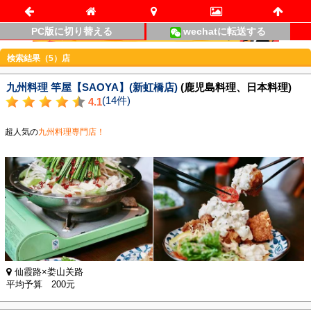
PC版に切り替える
wechatに転送する
検索結果（5）店
九州料理 竿屋【SAOYA】(新虹橋店)
(鹿児島料理、日本料理)
(14件)
4.1
超人気の
九州料理専門店！
仙霞路×娄山关路
平均予算 200元