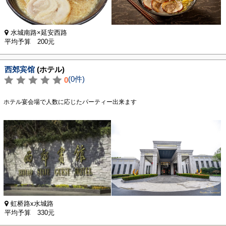
水城南路×延安西路
平均予算 200元
西郊宾馆
(ホテル)
(0件)
0
ホテル宴会場で人数に応じたパーティー出来ます
虹桥路x水城路
平均予算 330元