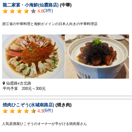
龍二家宴・小海鮮(仙霞路店)
(中華)
(3件)
4.0
浙江省の中華料理と海鮮がメインの日本人向きの中華料理店
仙霞路x古北路
平均予算 200元～300元
焼肉ひこぞう(水城南路店)
(焼き肉)
(6件)
4.3
人気居酒屋ひこぞうのオーナーが手がける焼肉屋さん