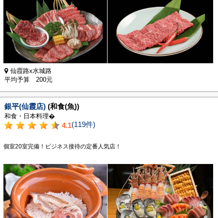
仙霞路x水城路
平均予算 200元
銀平(仙霞店)
(和食(魚))
和食・日本料理�
(119件)
4.1
個室20室完備！ビジネス接待の定番人気店！