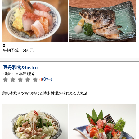
平均予算 250元
豆丹和食&bistro
和食・日本料理�
(0件)
0
鶏の水炊きやもつ鍋など博多料理が味わえる人気店