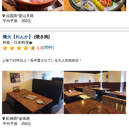
仙霞路*娄山关路
平均予算 350元
煉火【れんか】
(焼き肉)
和食・日本料理�
(99件)
4.3
上海で10年以上！長年愛されている大人気焼肉店！
虹橋路*金珠路
平均予算 250元