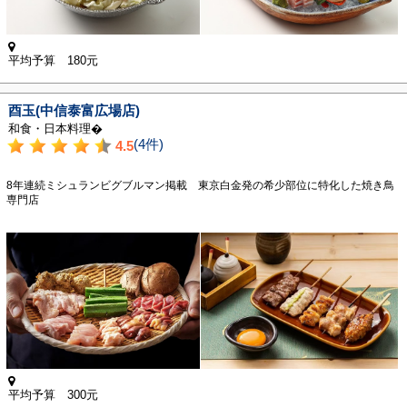
平均予算 180元
酉玉(中信泰富広場店)
和食・日本料理�
(4件)
4.5
8年連続ミシュランビグブルマン掲載 東京白金発の希少部位に特化した焼き鳥
専門店
平均予算 300元