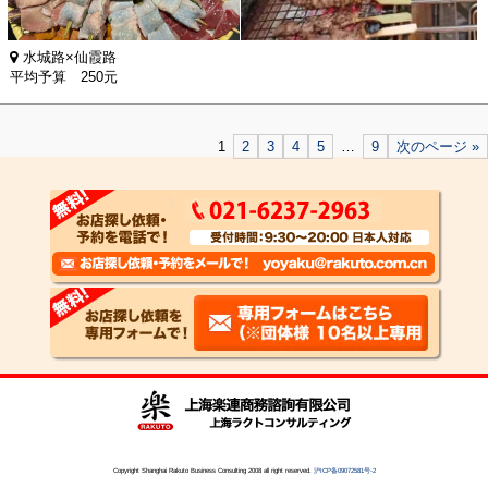
水城路×仙霞路
平均予算 250元
1
2
3
4
5
…
9
次のページ »
Copyright Shanghai Rakuto Business Consulting 2008 all right reserved.
沪ICP备09072581号-2