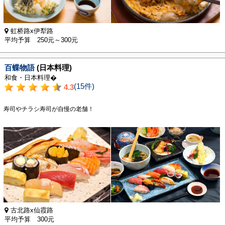
虹桥路x伊犁路
平均予算 250元～300元
百蝶物語
(日本料理)
和食・日本料理�
(15件)
4.3
寿司やチラシ寿司が自慢の老舗！
古北路x仙霞路
平均予算 300元