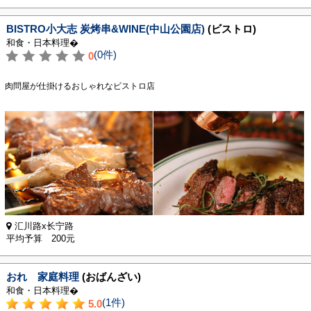
BISTRO小大志 炭烤串&WINE(中山公園店)
(ビストロ)
和食・日本料理�
(0件)
0
肉問屋が仕掛けるおしゃれなビストロ店
汇川路x长宁路
平均予算 200元
おれ 家庭料理
(おばんざい)
和食・日本料理�
(1件)
5.0