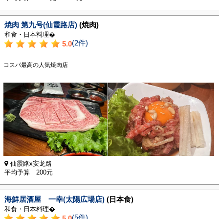
焼肉 第九号(仙霞路店)
(焼肉)
和食・日本料理�
(2件)
5.0
コスパ最高の人気焼肉店
仙霞路x安龙路
平均予算 200元
海鮮居酒屋 一幸(太陽広場店)
(日本食)
和食・日本料理�
(5件)
5.0