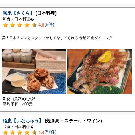
咲来【さくら】
(日本料理)
和食・日本料理�
(8件)
4.6
美人日本人ママとスタッフがもてなしてくれる 老舗 和食ダイニング
娄山关路x兴义路
平均予算 400元
稲忠【いなちゅう】
(焼き鳥・ステーキ・ワイン)
和食・日本料理�
(87件)
4.4