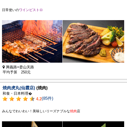
日常使いの
ワインビストロ
興義路×娄山关路
平均予算 250元
焼肉虎丸(仙霞店)
(焼肉)
和食・日本料理�
(85件)
4.2
みんなでわいわい！美味しいリーズナブルな
焼肉
店