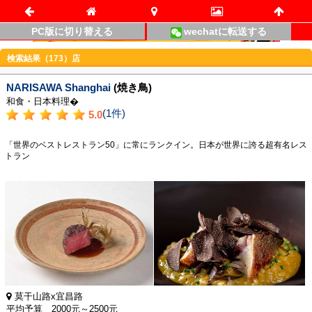
PC版に切り替える
wechatに転送する
検索結果（173）店
NARISAWA Shanghai
(焼き鳥)
和食・日本料理�
(1件)
5.0
「世界のベストレストラン50」に常にランクイン。日本が世界に誇る超有名レス
トラン
莫干山路x宜昌路
平均予算 2000元～2500元