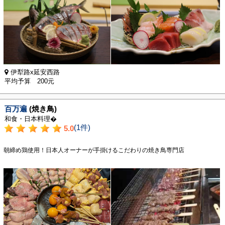
伊犁路x延安西路
平均予算 200元
百万遍
(焼き鳥)
和食・日本料理�
(1件)
5.0
朝締め鶏使用！日本人オーナーが手掛けるこだわりの焼き鳥専門店