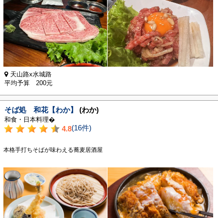
天山路x水城路
平均予算 200元
そば処 和花【わか】
(わか)
和食・日本料理�
(16件)
4.8
本格手打ちそばが味わえる蕎麦居酒屋