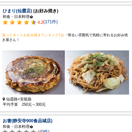
ひまり(仙霞店)
(お好み焼き)
和食・日本料理�
(171件)
4.2
楽っとネットお好み焼きランキング1位！
明るい雰囲気で気軽に寄れるお好み焼
き屋さん！
仙霞路×安龍路
平均予算 250元～300元
お箸(静安寺900食品城店)
和食・日本料理�
(0件)