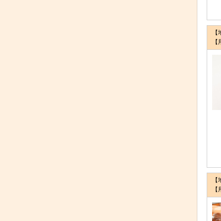
【
【
【
【