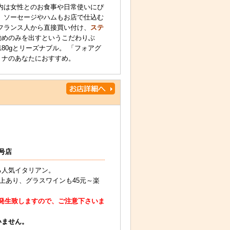
内は女性とのお食事や日常使いにぴ
、ソーセージやハムもお店で仕込む
フランス人から直接買い付け、
ステ
勧めのみを出すというこだわりぶ
180gとリーズナブル。 「フォアグ
トナのあなたにおすすめ。
号店
る人気イタリアン。
上あり、グラスワインも45元～楽
が発生致しますので、ご注意下さいま
いません。