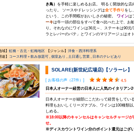
き鳥）
を手軽に楽しめるお店。 明るく開放的な店
ったり。 ソースやドレッシングは
全て手作り
をし
という、この手間暇がおいしさの秘密。
ワイン
は
ーキ
は牛一頭の部位をすべて食べ比べた上で、お
り。それなのにワインは36元～、ステーキは90元/
ラとレバーのパテ」とワインのマリアージュはオ
地域】
虹橋・古北・虹梅地区
【ジャンル】
洋食・西洋料理系
用途】
コース料理＋飲み放題可
,
個室あり
,
土日通し営業
,
日本のテレビあり
SOLARE(新世紀広場店)【ソラーレ】
[ お客様の声（27件）]
4.5
日本人オーナー経営の日本人に人気のイタリアン2
日本人オーナーが細部にこだわって経営をしてい
料理もおいしくリーズナブル、ワインは100種類以
しめる。
※18:00以降のキャンセルはキャンセルチャージ
せ。
※ディスカウントワイン分のポイント還元はござ