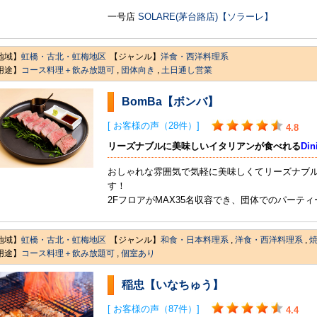
一号店
SOLARE(茅台路店)【ソラーレ】
地域】
虹橋・古北・虹梅地区
【ジャンル】
洋食・西洋料理系
用途】
コース料理＋飲み放題可
,
団体向き
,
土日通し営業
BomBa【ボンバ】
[ お客様の声（28件）]
4.8
リーズナブルに美味しいイタリアンが食べれる
Din
おしゃれな雰囲気で気軽に美味しくてリーズナブ
す！
2FフロアがMAX35名収容でき、団体でのパーテ
地域】
虹橋・古北・虹梅地区
【ジャンル】
和食・日本料理系
,
洋食・西洋料理系
,
用途】
コース料理＋飲み放題可
,
個室あり
稲忠【いなちゅう】
[ お客様の声（87件）]
4.4