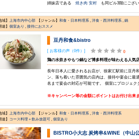
姉妹店である
焼き肉 安村
も同ビル3階にござい
地域】
上海市内中心部
【ジャンル】
和食・日本料理系
,
洋食・西洋料理系
,
鍋
用途】
個室あり
,
接待におススメ
豆丹和食&bistro
[ お客様の声（0件）]
0
鶏の水炊きやもつ鍋など博多料理が味わえる人気
長年日本人に愛されるお店が、徐家汇駅前に豆丹和食&
ン、落ち着いた雰囲気の店内は、接待や宴会に最適。
名まで宴会の対応が可能です。 個室にプロジェク
※キャンペーン等の金額にポイントはお付け出来
地域】
上海市内中心部
【ジャンル】
和食・日本料理系
,
洋食・西洋料理系
用途】
コース料理＋飲み放題可
,
個室あり
BISTRO小大志 炭烤串&WINE（中山