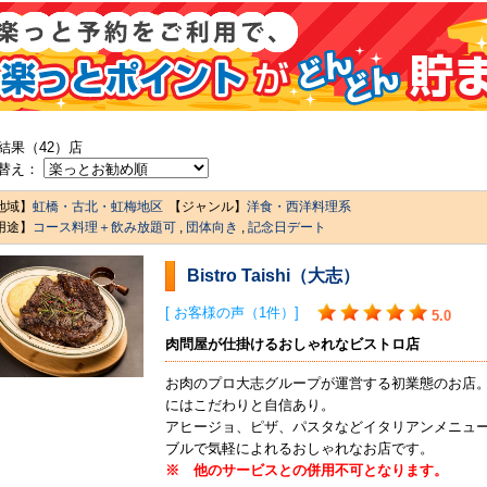
結果（42）店
替え：
地域】
虹橋・古北・虹梅地区
【ジャンル】
洋食・西洋料理系
用途】
コース料理＋飲み放題可
,
団体向き
,
記念日デート
Bistro Taishi（大志）
[ お客様の声（1件）]
5.0
肉問屋が仕掛けるおしゃれなビストロ店
お肉のプロ大志グループが運営する初業態のお店
にはこだわりと自信あり。
アヒージョ、ピザ、パスタなどイタリアンメニュ
ブルで気軽によれるおしゃれなお店です。
※ 他のサービスとの併用不可となります。