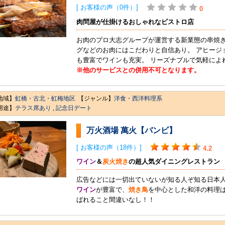
[ お客様の声（0件）]
0
肉問屋が仕掛けるおしゃれなビストロ店
お肉のプロ大志グループが運営する新業態の串焼き
グなどのお肉にはこだわりと自信あり。 アヒージ
も豊富でワインも充実。 リーズナブルで気軽に
※他のサービスとの併用不可となります。
地域】
虹橋・古北・虹梅地区
【ジャンル】
洋食・西洋料理系
用途】
テラス席あり
,
記念日デート
万火酒場 萬火【バンビ】
[ お客様の声（18件）]
4.2
ワイン
＆
炭火焼き
の超人気ダイニングレストラン
広告などには一切出ていないが知る人ぞ知る日本
ワイン
が豊富で、
焼き鳥
を中心とした和洋の料理は
ばれること間違いなし！！