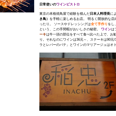
日常使いの
ワインビストロ
東京の本格焼鳥屋で経験を積んだ
日本人料理長
に
き鳥）
を手軽に楽しめるお店。 明るく開放的な店
ったり。 ソースやドレッシングは
全て手作り
をし
という、この手間暇がおいしさの秘密。
ワイン
は
ーキ
は牛一頭の部位をすべて食べ比べた上で、お
り。それなのにワインは36元～、ステーキは90元/
ラとレバーのパテ」とワインのマリアージュはオ