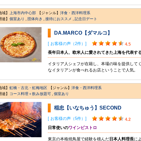
地域】
上海市内中心部
【ジャンル】
洋食・西洋料理系
用途】
個室あり
,
団体向き
,
接待におススメ
,
記念日デート
DA.MARCO【ダマルコ】
[ お客様の声（2件）]
4.5
長年日本人、欧米人に愛されてきた上海を代表す
イタリア人シェフが在籍し、本場の味を提供してくれ
なイタリアンが食べれるお店ということで人気。
地域】
虹橋・古北・虹梅地区
【ジャンル】
洋食・西洋料理系
用途】
コース料理＋飲み放題可
,
個室あり
稲忠【いなちゅう】SECOND
[ お客様の声（5件）]
4.2
日常使いの
ワインビストロ
東京の本格焼鳥屋で経験を積んだ
日本人料理長
に