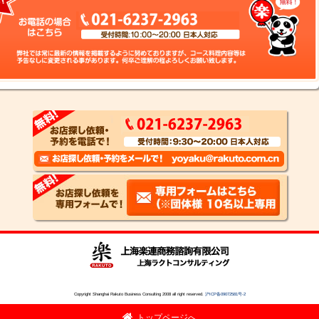
Copyright Shanghai Rakuto Business Consulting 2008 all right reserved.
沪ICP备09072581号-2
トップページへ