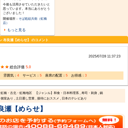
今後も活用させていただきたいと
思っています。本当にありがとう
ございました！
開催場所：
そば処紋兵衛（虹橋
店）
もっと見る
ン 布良瀬【めらせ】 のコメント
2025/07/28 11:37:23
総合評価
5.0
雰囲気：
4
サービス：
5
座席の配置：
5
お得感：
3
】虹橋・古北・虹梅地区
【ジャンル】和食・日本料理系 , 寿司・刺身 , 鍋
個室あり , 土日通し営業 , 接待におススメ , 日本のテレビあり
良瀬【めらせ】