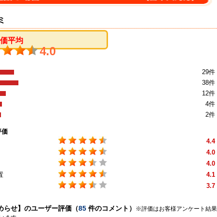
ミ
評価平均
4.0
29件
38件
12件
4件
2件
評価
4.4
4.0
4.0
置
4.1
3.7
めらせ】のユーザー評価（
85
件のコメント）
※評価はお客様アンケート結果