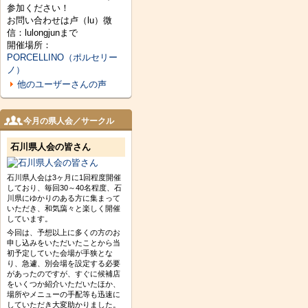
参加ください！
お問い合わせは卢（lu）微
信：lulongjunまで
開催場所：
PORCELLINO（ポルセリー
ノ）
他のユーザーさんの声
今月の県人会／サークル
石川県人会の皆さん
石川県人会は3ヶ月に1回程度開催
しており、毎回30～40名程度、石
川県にゆかりのある方に集まって
いただき、和気藹々と楽しく開催
しています。
今回は、予想以上に多くの方のお
申し込みをいただいたことから当
初予定していた会場が手狭とな
り、急遽、別会場を設定する必要
があったのですが、すぐに候補店
をいくつか紹介いただいたほか、
場所やメニューの手配等も迅速に
していただき大変助かりました。