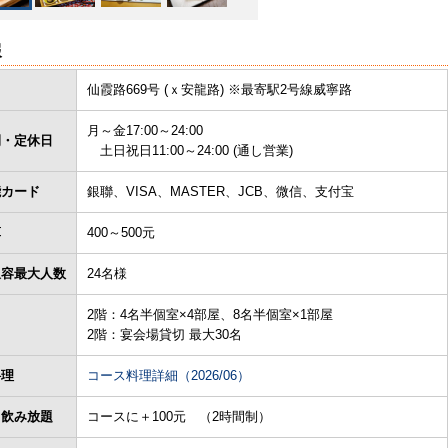
報
仙霞路669号 (ｘ安龍路) ※最寄駅2号線威寧路
月～金17:00～24:00
間・定休日
土日祝日11:00～24:00 (通し営業)
能カード
銀聯、VISA、MASTER、JCB、微信、支付宝
算
400～500元
収容最大人数
24名様
2階：4名半個室×4部屋、8名半個室×1部屋
2階：宴会場貸切 最大30名
料理
コース料理詳細（2026/06）
＋飲み放題
コースに＋100元 （2時間制）