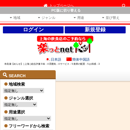
トップページへ
PC版に切り替える
地域
ジャンル
用途
並び替え
ログイン
新規登録
日本語
簡体中国語
布良瀬【めらせ】 | 上海 | 総合評価 5 味：4 雰囲気：4 サービス：5 座席の配置：5 お得感：3
SEARCH
地域検索
ジャンル選択
用途選択
フリーワードから検索