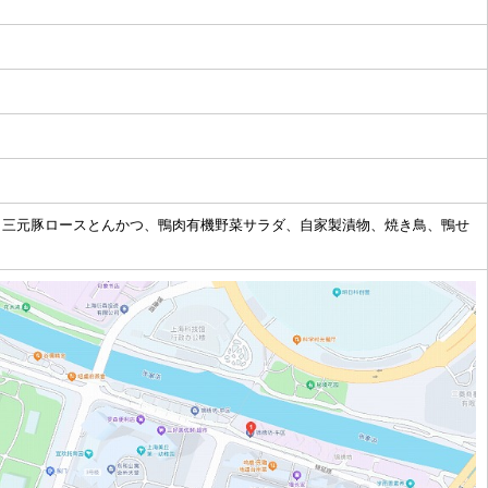
、三元豚ロースとんかつ、鴨肉有機野菜サラダ、自家製漬物、焼き鳥、鴨せ