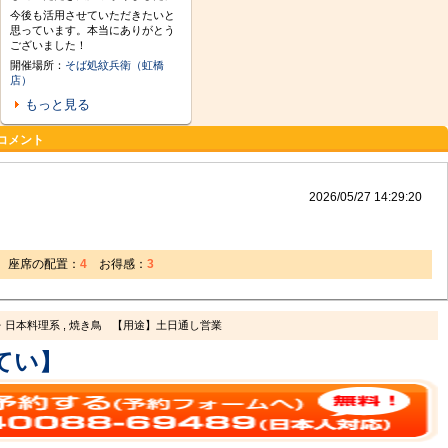
今後も活用させていただきたいと
思っています。本当にありがとう
ございました！
開催場所：
そば処紋兵衛（虹橋
店）
もっと見る
コメント
2026/05/27 14:29:20
座席の配置：
4
お得感：
3
日本料理系 , 焼き鳥
【用途】土日通し営業
てい】