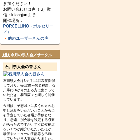
参加ください！
お問い合わせは卢（lu）微
信：lulongjunまで
開催場所：
PORCELLINO（ポルセリー
ノ）
他のユーザーさんの声
今月の県人会／サークル
石川県人会の皆さん
石川県人会は3ヶ月に1回程度開催
しており、毎回30～40名程度、石
川県にゆかりのある方に集まって
いただき、和気藹々と楽しく開催
しています。
今回は、予想以上に多くの方のお
申し込みをいただいたことから当
初予定していた会場が手狭とな
り、急遽、別会場を設定する必要
があったのですが、すぐに候補店
をいくつか紹介いただいたほか、
場所やメニューの手配等も迅速に
していただき大変助かりました。