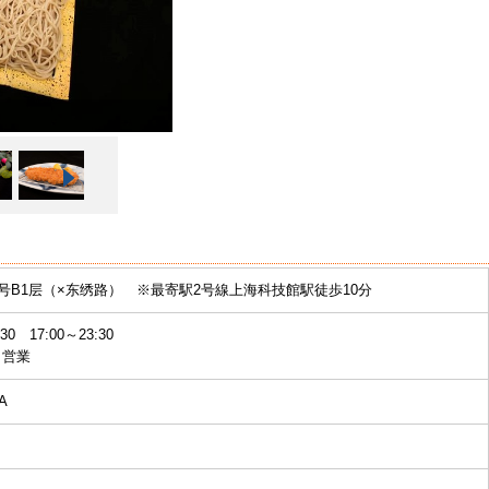
9号B1层（×东绣路） ※最寄駅2号線上海科技館駅徒歩10分
:30 17:00～23:30
し営業
A