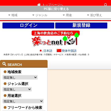
トップページへ
PC版に切り替える
地域
ジャンル
用途
並び替え
ログイン
新規登録
日本語
簡体中国語
粋美亭【すいびてい】 | 上海 | 総合評価 4 味：5 雰囲気：4 サービス：4 座席の配置：4 お得感：3
SEARCH
地域検索
ジャンル選択
用途選択
フリーワードから検索