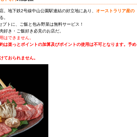
店。地下鉄2号線中山公園駅連結の好立地にあり、
オーストラリア産の
る。
ンセプトに、ご飯と包み野菜は無料サービス！
肉好き・ご飯好き必見のお店だ。
用はできません。
約は楽っとポイントの加算及びポイントの使用は不可となります。
予め
けておられません。