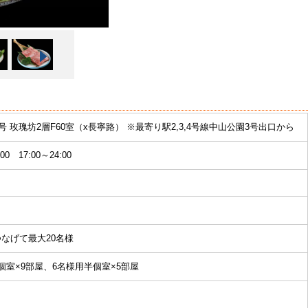
0号 玫瑰坊2層F60室（x長寧路） ※最寄り駅2,3,4号線中山公園3号出口から
:00 17:00～24:00
なげて最大20名様
個室×9部屋、6名様用半個室×5部屋