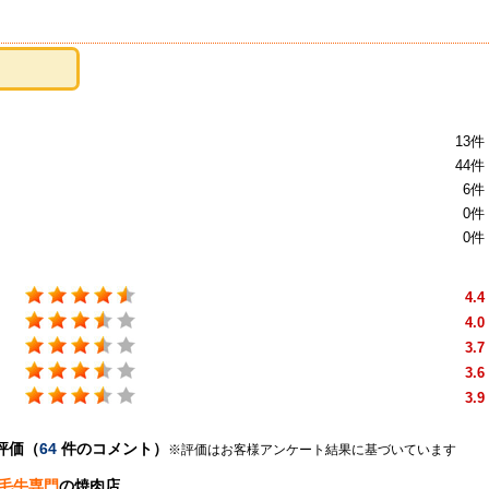
13件
44件
6件
0件
0件
4.4
4.0
3.7
3.6
3.9
評価（
64
件のコメント）
※評価はお客様アンケート結果に基づいています
毛牛専門
の焼肉店