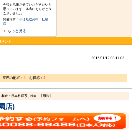
今後も活用させていただきたいと
思っています。本当にありがとう
ございました！
開催場所：
そば処紋兵衛（虹橋
店）
もっと見る
コメント
2015/01/12 08:11:03
座席の配置：
4
お得感：
4
和食・日本料理系 , 焼肉
【用途】
園店)