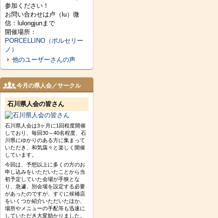
参加ください！
お問い合わせは卢（lu）微
信：lulongjunまで
開催場所：
PORCELLINO（ポルセリー
ノ）
他のユーザーさんの声
今月の県人会／サークル
石川県人会の皆さん
石川県人会は3ヶ月に1回程度開催
しており、毎回30～40名程度、石
川県にゆかりのある方に集まって
いただき、和気藹々と楽しく開催
しています。
今回は、予想以上に多くの方のお
申し込みをいただいたことから当
初予定していた会場が手狭とな
り、急遽、別会場を設定する必要
があったのですが、すぐに候補店
をいくつか紹介いただいたほか、
場所やメニューの手配等も迅速に
していただき大変助かりました。