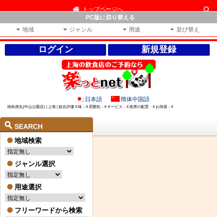
トップページへ
PC版に切り替える
地域
ジャンル
用途
並び替え
ログイン
新規登録
日本語
簡体中国語
焼肉虎丸(中山公園店) | 上海 | 総合評価 4 味：4 雰囲気：4 サービス：4 座席の配置：4 お得感：4
SEARCH
地域検索
ジャンル選択
用途選択
フリーワードから検索