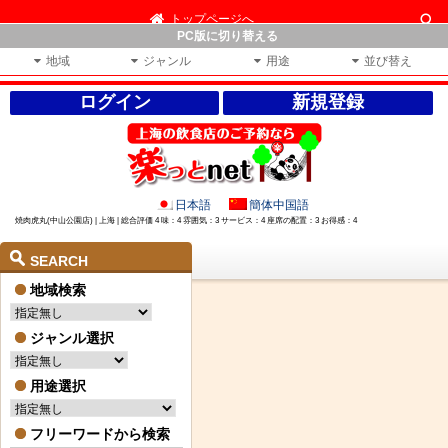
トップページへ
PC版に切り替える
地域
ジャンル
用途
並び替え
ログイン
新規登録
日本語
簡体中国語
焼肉虎丸(中山公園店) | 上海 | 総合評価 4 味：4 雰囲気：3 サービス：4 座席の配置：3 お得感：4
SEARCH
地域検索
ジャンル選択
用途選択
フリーワードから検索