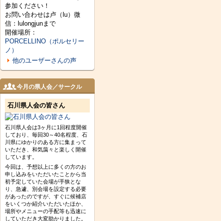
参加ください！
お問い合わせは卢（lu）微
信：lulongjunまで
開催場所：
PORCELLINO（ポルセリー
ノ）
他のユーザーさんの声
今月の県人会／サークル
石川県人会の皆さん
石川県人会は3ヶ月に1回程度開催
しており、毎回30～40名程度、石
川県にゆかりのある方に集まって
いただき、和気藹々と楽しく開催
しています。
今回は、予想以上に多くの方のお
申し込みをいただいたことから当
初予定していた会場が手狭とな
り、急遽、別会場を設定する必要
があったのですが、すぐに候補店
をいくつか紹介いただいたほか、
場所やメニューの手配等も迅速に
していただき大変助かりました。