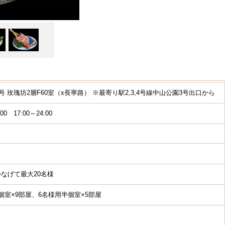
0号 玫瑰坊2層F60室（x長寧路） ※最寄り駅2,3,4号線中山公園3号出口から
:00 17:00～24:00
なげて最大20名様
個室×9部屋、6名様用半個室×5部屋