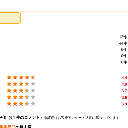
13件
44件
6件
0件
0件
4.4
4.0
3.7
3.6
3.9
評価（
64
件のコメント）
※評価はお客様アンケート結果に基づいています
毛牛専門
の焼肉店