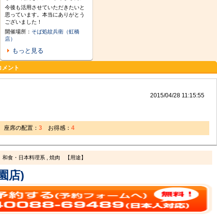
今後も活用させていただきたいと
思っています。本当にありがとう
ございました！
開催場所：
そば処紋兵衛（虹橋
店）
もっと見る
コメント
2015/04/28 11:15:55
座席の配置：
3
お得感：
4
和食・日本料理系 , 焼肉
【用途】
園店)