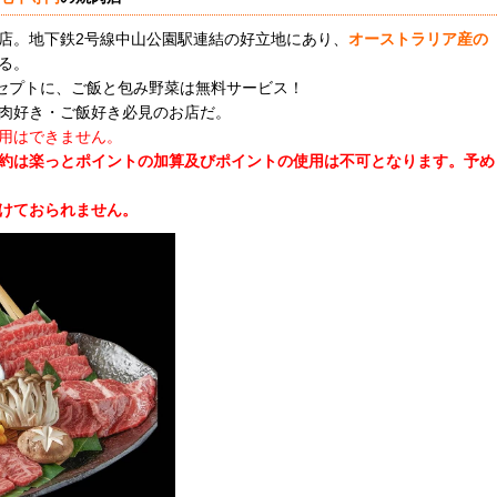
店。地下鉄2号線中山公園駅連結の好立地にあり、
オーストラリア産の
る。
ンセプトに、ご飯と包み野菜は無料サービス！
肉好き・ご飯好き必見のお店だ。
用はできません。
約は楽っとポイントの加算及びポイントの使用は不可となります。
予め
けておられません。