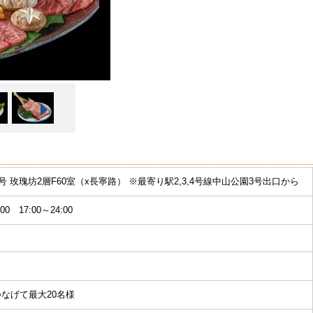
0号 玫瑰坊2層F60室（x長寧路） ※最寄り駅2,3,4号線中山公園3号出口から
:00 17:00～24:00
なげて最大20名様