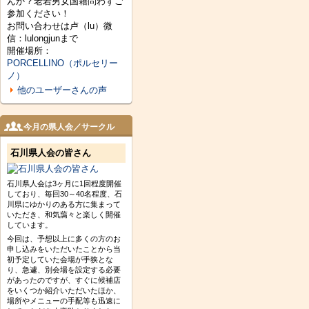
んか？老若男女国籍問わずご
参加ください！
お問い合わせは卢（lu）微
信：lulongjunまで
開催場所：
PORCELLINO（ポルセリー
ノ）
他のユーザーさんの声
今月の県人会／サークル
石川県人会の皆さん
石川県人会は3ヶ月に1回程度開催
しており、毎回30～40名程度、石
川県にゆかりのある方に集まって
いただき、和気藹々と楽しく開催
しています。
今回は、予想以上に多くの方のお
申し込みをいただいたことから当
初予定していた会場が手狭とな
り、急遽、別会場を設定する必要
があったのですが、すぐに候補店
をいくつか紹介いただいたほか、
場所やメニューの手配等も迅速に