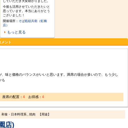
していただき大変助かりました。
今後も活用させていただきたいと
思っています。本当にありがとう
ございました！
開催場所：
そば処紋兵衛（虹橋
店）
もっと見る
コメント
が、味と価格のバランスがいいと思います。満席の場合が多いので、もう少し
かも
座席の配置：
4
お得感：
4
和食・日本料理系 , 焼肉
【用途】
園店)