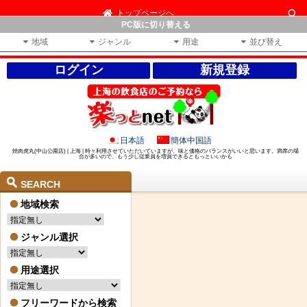
トップページへ
PC版に切り替える
地域
ジャンル
用途
並び替え
ログイン
新規登録
日本語
簡体中国語
焼肉虎丸(中山公園店) | 上海 | 時々利用させていただいていますが、味と価格のバランスがいいと思います。満席の場
合が多いので、もう少し従業員を増員できるともっといいかも
SEARCH
地域検索
ジャンル選択
用途選択
フリーワードから検索