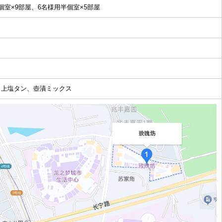
個室×9部屋、6名様用半個室×5部屋
、上塩タン、壺漬ミックス