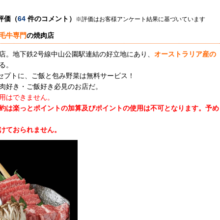
評価（
64
件のコメント）
※評価はお客様アンケート結果に基づいています
毛牛専門
の焼肉店
店。地下鉄2号線中山公園駅連結の好立地にあり、
オーストラリア産の
る。
ンセプトに、ご飯と包み野菜は無料サービス！
肉好き・ご飯好き必見のお店だ。
用はできません。
約は楽っとポイントの加算及びポイントの使用は不可となります。
予め
けておられません。