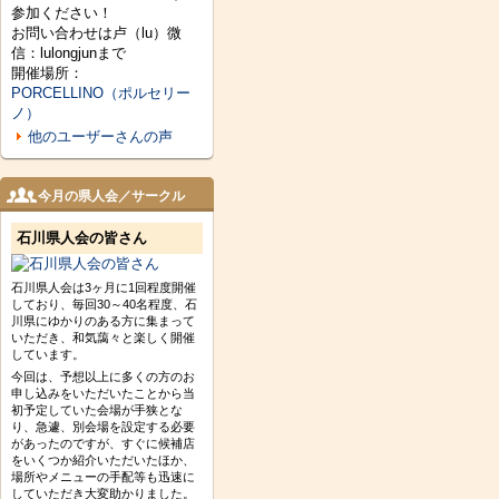
参加ください！
お問い合わせは卢（lu）微
信：lulongjunまで
開催場所：
PORCELLINO（ポルセリー
ノ）
他のユーザーさんの声
今月の県人会／サークル
石川県人会の皆さん
石川県人会は3ヶ月に1回程度開催
しており、毎回30～40名程度、石
川県にゆかりのある方に集まって
いただき、和気藹々と楽しく開催
しています。
今回は、予想以上に多くの方のお
申し込みをいただいたことから当
初予定していた会場が手狭とな
り、急遽、別会場を設定する必要
があったのですが、すぐに候補店
をいくつか紹介いただいたほか、
場所やメニューの手配等も迅速に
していただき大変助かりました。