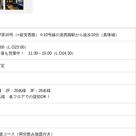
17弄10号（×延安西路）※10号線の龙西路駅から徒歩10分（真珠城）
4:00（L.O23:00）
も営業中！ 11:30～15:00（L.O14:30）
付宝
名様 2F：20名様 3F：26名様
0名様 各フロアでの貸切OK！
る道コース（90分飲み放題付き）