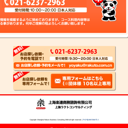
Copyright Shanghai Rakuto Business Consulting 2008 all right reserved.
沪ICP备09072581号-2