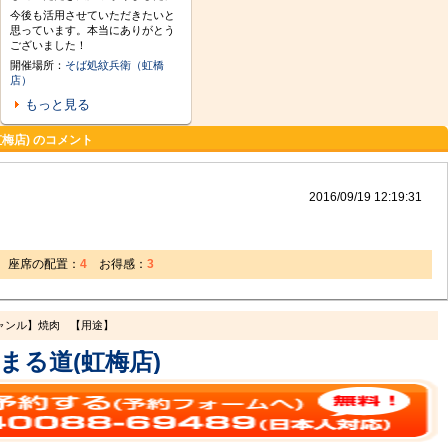
今後も活用させていただきたいと
思っています。本当にありがとう
ございました！
開催場所：
そば処紋兵衛（虹橋
店）
もっと見る
虹梅店) のコメント
2016/09/19 12:19:31
座席の配置：
4
お得感：
3
ャンル】焼肉
【用途】
 まる道(虹梅店)