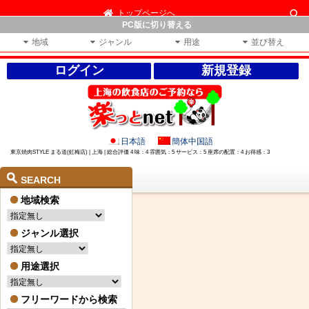
トップページへ
PC版に切り替える
地域
ジャンル
用途
並び替え
ログイン
新規登録
日本語
簡体中国語
東京焼肉STYLE まる道(虹梅店) | 上海 | 総合評価 4 味：4 雰囲気：5 サービス：5 座席の配置：4 お得感：3
SEARCH
地域検索
ジャンル選択
用途選択
フリーワードから検索