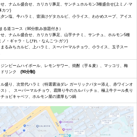
せ、ナムル盛合せ、カリカリ豚足、サンチュホルモン3種盛合せ(上ミノ·マ
豚カツ)
並夕ン塩、牛ハラミ、壹漬けゲタカルビ、小ライス、わかめスープ、アイス
選まる道コース（90分飲み放題付き）
合せ、ナムル盛合せ、カリカリ豚足、山芋チチミ、サンチュ、ホルモン5種
ミノ・ギャラ・しびれ・なんこつ·ガツ)
、まるみちカルビ、上ハラミ、スーパーマルチョウ、小ライス、玉子スー
ス
、ジンビームハイボール、レモンサワー、焼酎（芋＆麦）、マッコリ、梅
トドリンク
(90分制)
イル盛り、次世代ハラミ（特選醤油ダレ ガーリックバター添え、赤ワインオ
ース）、 スーパーマルチョウ、霜降り牛のカルパッチョ、極上牛テール炙り
ンチョビキャベツ、ホルモン屋の濃厚もつ鍋