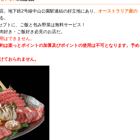
店。地下鉄2号線中山公園駅連結の好立地にあり、
オーストラリア産の
る。
ンセプトに、ご飯と包み野菜は無料サービス！
肉好き・ご飯好き必見のお店だ。
用はできません。
約は楽っとポイントの加算及びポイントの使用は不可となります。
予め
けておられません。