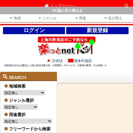
トップページへ
PC版に切り替える
地域
ジャンル
用途
並び替え
ログイン
新規登録
日本語
簡体中国語
焼肉虎丸(中山公園店) | 上海 | 総合評価 4 味：4 雰囲気：4 サービス：4 座席の配置：4 お得感：4
SEARCH
地域検索
ジャンル選択
用途選択
フリーワードから検索