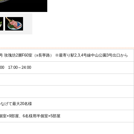
0号 玫瑰坊2層F60室（x長寧路） ※最寄り駅2,3,4号線中山公園3号出口から
:00 17:00～24:00
なげて最大20名様
個室×9部屋、6名様用半個室×5部屋