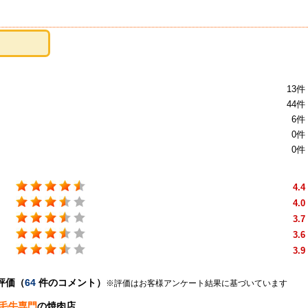
13件
44件
6件
0件
0件
4.4
4.0
3.7
3.6
3.9
評価（
64
件のコメント）
※評価はお客様アンケート結果に基づいています
毛牛専門
の焼肉店