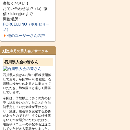
参加ください！
お問い合わせは卢（lu）微
信：lulongjunまで
開催場所：
PORCELLINO（ポルセリー
ノ）
他のユーザーさんの声
今月の県人会／サークル
石川県人会の皆さん
石川県人会は3ヶ月に1回程度開催
しており、毎回30～40名程度、石
川県にゆかりのある方に集まって
いただき、和気藹々と楽しく開催
しています。
今回は、予想以上に多くの方のお
申し込みをいただいたことから当
初予定していた会場が手狭とな
り、急遽、別会場を設定する必要
があったのですが、すぐに候補店
をいくつか紹介いただいたほか、
場所やメニューの手配等も迅速に
していただき大変助かりました。