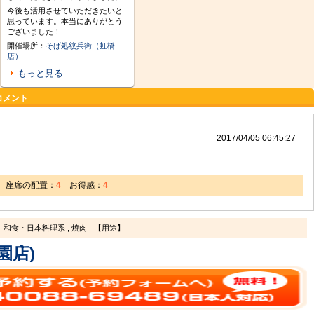
今後も活用させていただきたいと
思っています。本当にありがとう
ございました！
開催場所：
そば処紋兵衛（虹橋
店）
もっと見る
コメント
2017/04/05 06:45:27
座席の配置：
4
お得感：
4
和食・日本料理系 , 焼肉
【用途】
園店)