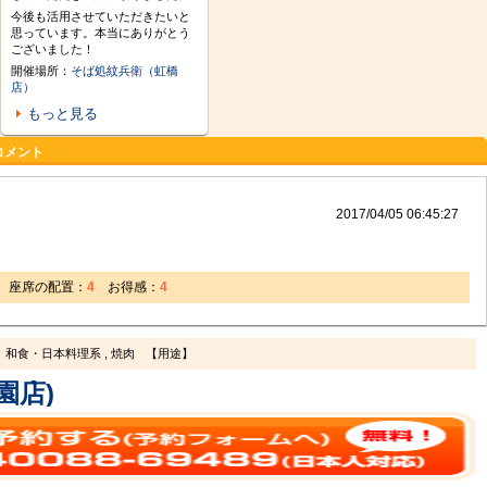
今後も活用させていただきたいと
思っています。本当にありがとう
ございました！
開催場所：
そば処紋兵衛（虹橋
店）
もっと見る
コメント
2017/04/05 06:45:27
座席の配置：
4
お得感：
4
和食・日本料理系 , 焼肉
【用途】
園店)