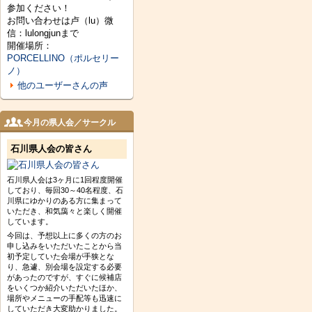
参加ください！
お問い合わせは卢（lu）微
信：lulongjunまで
開催場所：
PORCELLINO（ポルセリー
ノ）
他のユーザーさんの声
今月の県人会／サークル
石川県人会の皆さん
石川県人会は3ヶ月に1回程度開催
しており、毎回30～40名程度、石
川県にゆかりのある方に集まって
いただき、和気藹々と楽しく開催
しています。
今回は、予想以上に多くの方のお
申し込みをいただいたことから当
初予定していた会場が手狭とな
り、急遽、別会場を設定する必要
があったのですが、すぐに候補店
をいくつか紹介いただいたほか、
場所やメニューの手配等も迅速に
していただき大変助かりました。