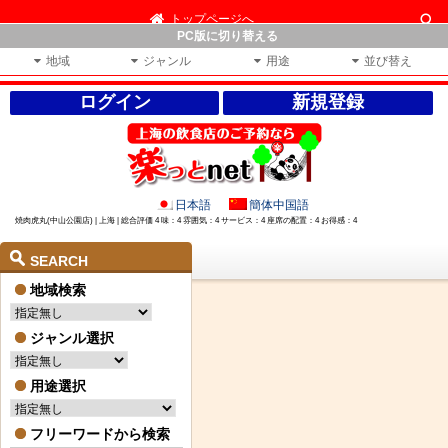
トップページへ
PC版に切り替える
地域
ジャンル
用途
並び替え
ログイン
新規登録
日本語
簡体中国語
焼肉虎丸(中山公園店) | 上海 | 総合評価 4 味：4 雰囲気：4 サービス：4 座席の配置：4 お得感：4
SEARCH
地域検索
ジャンル選択
用途選択
フリーワードから検索