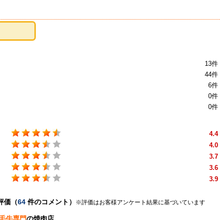
13件
44件
6件
0件
0件
4.4
4.0
3.7
3.6
3.9
評価（
64
件のコメント）
※評価はお客様アンケート結果に基づいています
毛牛専門
の焼肉店