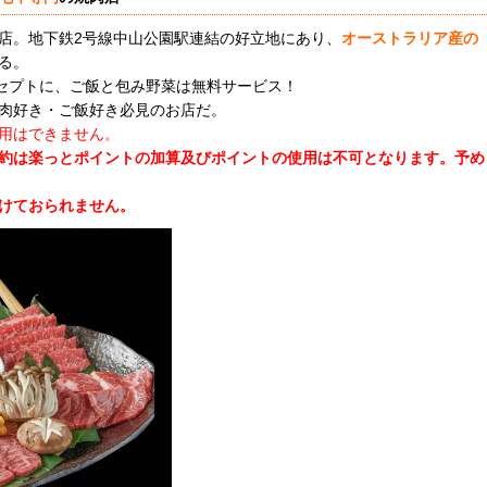
店。地下鉄2号線中山公園駅連結の好立地にあり、
オーストラリア産の
る。
ンセプトに、ご飯と包み野菜は無料サービス！
肉好き・ご飯好き必見のお店だ。
用はできません。
約は楽っとポイントの加算及びポイントの使用は不可となります。
予め
けておられません。