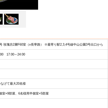
0号 玫瑰坊2層F60室（x長寧路） ※最寄り駅2,3,4号線中山公園3号出口から
:00 17:00～24:00
なげて最大20名様
個室×9部屋、6名様用半個室×5部屋