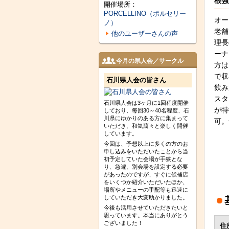
根強
開催場所：
PORCELLINO（ポルセリー
オー
ノ）
老舗
他のユーザーさんの声
理長
ーナ
今月の県人会／サークル
方は
で収
石川県人会の皆さん
飲み
スタ
石川県人会は3ヶ月に1回程度開催
が特
しており、毎回30～40名程度、石
川県にゆかりのある方に集まって
可。
いただき、和気藹々と楽しく開催
しています。
今回は、予想以上に多くの方のお
申し込みをいただいたことから当
初予定していた会場が手狭とな
り、急遽、別会場を設定する必要
があったのですが、すぐに候補店
をいくつか紹介いただいたほか、
場所やメニューの手配等も迅速に
していただき大変助かりました。
今後も活用させていただきたいと
思っています。本当にありがとう
ございました！
住