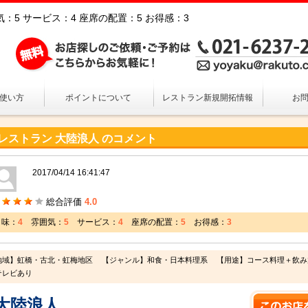
雰囲気：5 サービス：4 座席の配置：5 お得感：3
の使い方
ポイントについて
レストラン新規開拓情報
お
レストラン 大陸浪人 のコメント
2017/04/14 16:41:47
総合評価
4.0
味：
4
雰囲気：
5
サービス：
4
座席の配置：
5
お得感：
3
地域】虹橋・古北・虹梅地区
【ジャンル】和食・日本料理系
【用途】コース料理＋飲み放題
テレビあり
大陸浪人