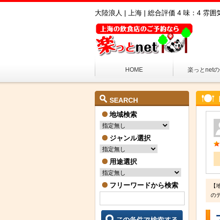
大陸浪人 | 上海 | 総合評価 4 味：4 
HOME
楽っとnet
SEARCH
地域検索
ジャンル選択
用途選択
フリーワードから検索
【
の