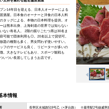
い支持を集める超老舗居酒屋
プン14年目を迎える、日本人オーナーによる
居酒屋。日本食のオーナーと洋食の日本人料
のタッグによる、本物の日本料理を提供。オ
ーは熊本出身、上海剣道の世界では知らない
いない有名人。 2階の掘りごたつ席は30名ま
容可能で団体利用も◎。20名以上で貸切可。
放題の種類も多く、男女問わず使いやすい。
ッフのサービスも良く、リピーターが多いの
徴。大きなテレビもあり、スポーツ観戦も
ついつい長居してしまうお店です。
基本情報
所
長寧区水城路519号乙（×茅台路） ※最寄駅2号線威寧