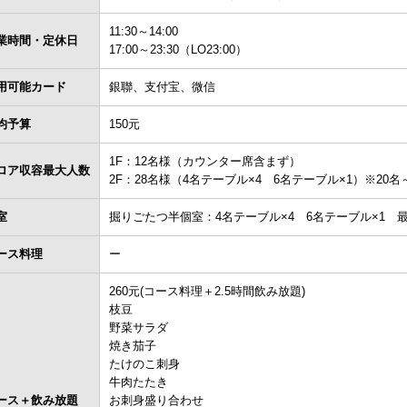
11:30～14:00
業時間・定休日
17:00～23:30（LO23:00）
用可能カード
銀聯、支付宝、微信
均予算
150元
1F：12名様（カウンター席含まず）
ロア収容最大人数
2F：28名様（4名テーブル×4 6名テーブル×1）※2
室
掘りごたつ半個室：4名テーブル×4 6名テーブル×1 最
ース料理
ー
260元(コース料理＋2.5時間飲み放題)
枝豆
野菜サラダ
焼き茄子
たけのこ刺身
牛肉たたき
ース＋飲み放題
お刺身盛り合わせ