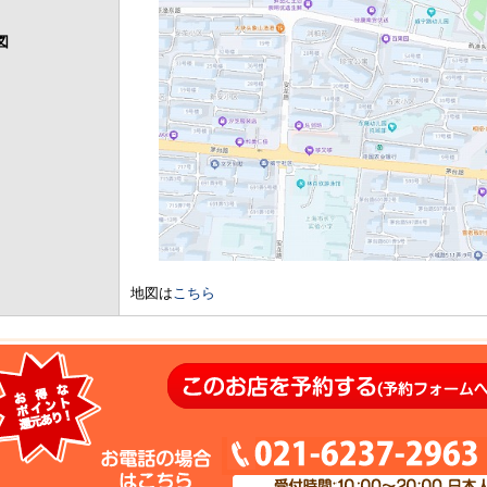
図
地図は
こちら