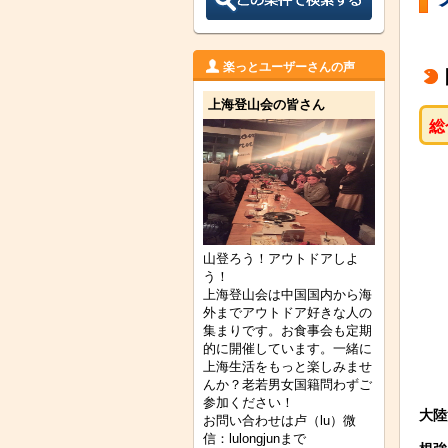
楽っとユーザーさんの声
上海登山会の皆さん
総
山登ろう！アウトドアしよ
う！
上海登山会は中国国内から海
外までアウトドア好きな人の
集まりです。お食事会も定期
的に開催しています。一緒に
上海生活をもっと楽しみませ
んか？老若男女国籍問わずご
参加ください！
大陸
お問い合わせは卢（lu）微
信：lulongjunまで