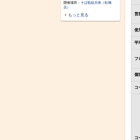
開催場所：
そば処紋兵衛（虹橋
店）
営
もっと見る
使
平
フ
個
コ
コ