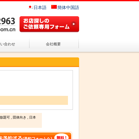
日本語
簡体中国語
問い合わせ
会社概要
可 , 団体向き , 日本