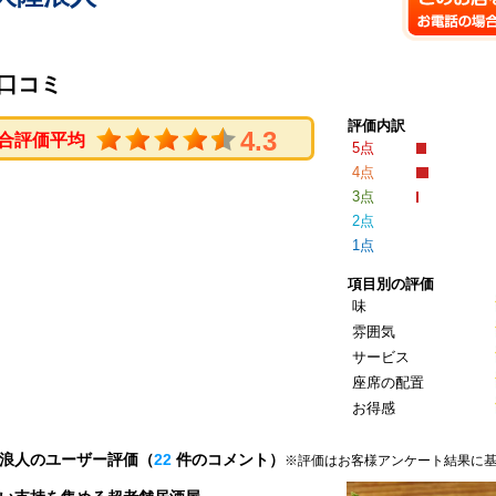
口コミ
評価内訳
4.3
合評価平均
5点
4点
3点
2点
1点
項目別の評価
味
雰囲気
サービス
座席の配置
お得感
浪人のユーザー評価（
22
件のコメント）
※評価はお客様アンケート結果に