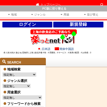
トップページへ
PC版に切り替える
地域
ジャンル
用途
並び替え
ログイン
新規登録
日本語
簡体中国語
炙り炭火焼き 遊山 by 思無邪 | 上海 | 総合評価 4 味：4 雰囲気：4 サービス：4 座席の配置：4 お得感：3
SEARCH
地域検索
ジャンル選択
用途選択
フリーワードから検索