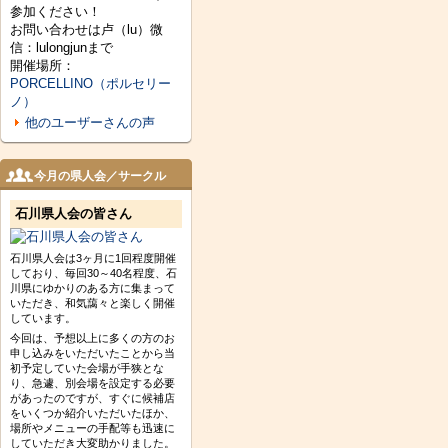
参加ください！
お問い合わせは卢（lu）微
信：lulongjunまで
開催場所：
PORCELLINO（ポルセリー
ノ）
他のユーザーさんの声
今月の県人会／サークル
石川県人会の皆さん
石川県人会は3ヶ月に1回程度開催
しており、毎回30～40名程度、石
川県にゆかりのある方に集まって
いただき、和気藹々と楽しく開催
しています。
今回は、予想以上に多くの方のお
申し込みをいただいたことから当
初予定していた会場が手狭とな
り、急遽、別会場を設定する必要
があったのですが、すぐに候補店
をいくつか紹介いただいたほか、
場所やメニューの手配等も迅速に
していただき大変助かりました。