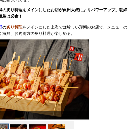
果に基づいています
鮮の炙り料理をメインにしたお店が眞田大叔によりパワーアップ。朝締
焼鳥は必食！
鮮
の
炙り料理
をメインにした上海では珍しい形態のお店で、メニューの
く海鮮、お肉両方の炙り料理が楽しめる。