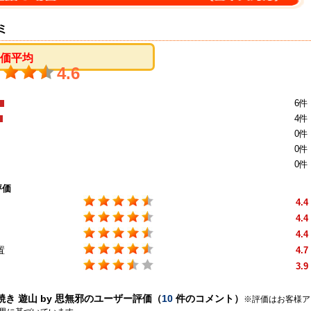
ミ
評価平均
4.6
6件
4件
0件
0件
0件
評価
4.4
4.4
4.4
置
4.7
3.9
き 遊山 by 思無邪のユーザー評価（
10
件のコメント）
※評価はお客様ア