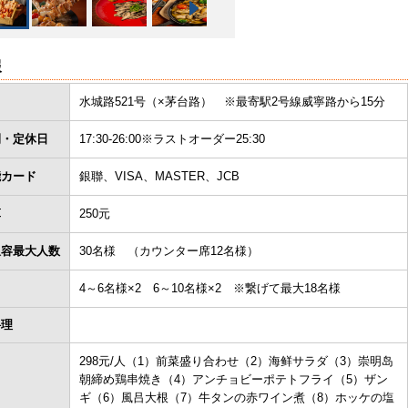
報
水城路521号（×茅台路） ※最寄駅2号線威寧路から15分
間・定休日
17:30-26:00※ラストオーダー25:30
能カード
銀聯、VISA、MASTER、JCB
算
250元
収容最大人数
30名様 （カウンター席12名様）
4～6名様×2 6～10名様×2 ※繋げて最大18名様
料理
298元/人（1）前菜盛り合わせ（2）海鲜サラダ（3）崇明岛
朝締め鶏串焼き（4）アンチョビーポテトフライ（5）ザン
ギ（6）風吕大根（7）牛タンの赤ワイン煮（8）ホッケの塩