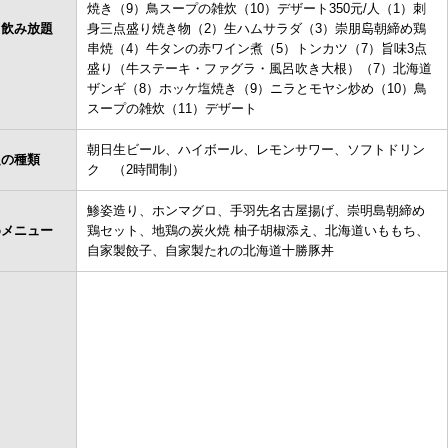
焼き（9）鳥スープの雑炊（10）デザート350元/人（1）刺
＋飲み放題
身三点盛り焼き物（2）生ハムサラダ（3）崇朋𡷊朝締め鶏
串焼（4）牛タンの赤ワイン煮（5）トンカツ（7）旨味3点
盛り（牛ステーキ・ファグラ・風呂吹き大根）（7）北海道
ザンギ（8）ホッケ塩焼き（9）ニラとモヤシ炒め（10）鳥
スープの雑炊（11）デザート
朝日生ビール、ハイボール、レモンサワー、ソフトドリン
題の種類
ク （2時間制）
鯵姿造り、ホンマグロ、手羽先名古屋揚げ、崇明島朝締め
めメニュー
鶏セット、地鶏の炭火焼 柚子胡椒添え、北海道いももち、
自家製餃子、自家製たれの北海道十勝豚丼