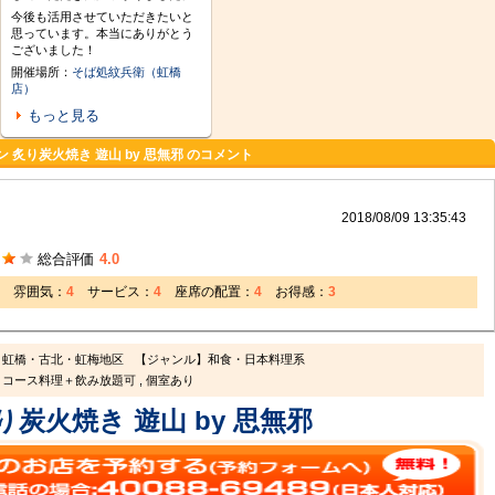
今後も活用させていただきたいと
思っています。本当にありがとう
ございました！
開催場所：
そば処紋兵衛（虹橋
店）
もっと見る
 炙り炭火焼き 遊山 by 思無邪 のコメント
2018/08/09 13:35:43
総合評価
4.0
雰囲気：
4
サービス：
4
座席の配置：
4
お得感：
3
】虹橋・古北・虹梅地区
【ジャンル】和食・日本料理系
コース料理＋飲み放題可 , 個室あり
り炭火焼き 遊山 by 思無邪