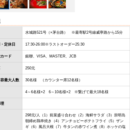
報
水城路521号（×茅台路） ※最寄駅2号線威寧路から15分
間・定休日
17:30-26:00※ラストオーダー25:30
能カード
銀聯、VISA、MASTER、JCB
算
250元
収容最大人数
30名様 （カウンター席12名様）
4～6名様×2 6～10名様×2 ※繋げて最大18名様
料理
298元/人（1）前菜盛り合わせ（2）海鲜サラダ（3）崇明岛
朝締め鶏串焼き（4）アンチョビーポテトフライ（5）ザン
ギ（6）風吕大根（7）牛タンの赤ワイン煮（8）ホッケの塩