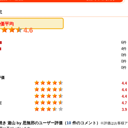
ミ
評価平均
4.6
6件
4件
0件
0件
0件
評価
4.4
4.4
4.4
置
4.7
3.9
き 遊山 by 思無邪のユーザー評価（
10
件のコメント）
※評価はお客様ア