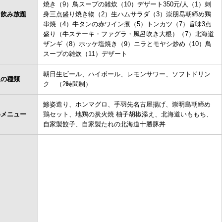
焼き（9）鳥スープの雑炊（10）デザート350元/人（1）刺
＋飲み放題
身三点盛り焼き物（2）生ハムサラダ（3）崇朋𡷊朝締め鶏
串焼（4）牛タンの赤ワイン煮（5）トンカツ（7）旨味3点
盛り（牛ステーキ・ファグラ・風呂吹き大根）（7）北海道
ザンギ（8）ホッケ塩焼き（9）ニラとモヤシ炒め（10）鳥
スープの雑炊（11）デザート
朝日生ビール、ハイボール、レモンサワー、ソフトドリン
題の種類
ク （2時間制）
鯵姿造り、ホンマグロ、手羽先名古屋揚げ、崇明島朝締め
めメニュー
鶏セット、地鶏の炭火焼 柚子胡椒添え、北海道いももち、
自家製餃子、自家製たれの北海道十勝豚丼