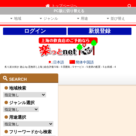
トップページへ
PC版に切り替える
地域
ジャンル
用途
並び替え
ログイン
新規登録
日本語
簡体中国語
炙り炭火焼き 遊山 by 思無邪 | 上海 | 総合評価 5 味：5 雰囲気：5 サービス：5 座席の配置：5 お得感：4
SEARCH
地域検索
ジャンル選択
用途選択
フリーワードから検索