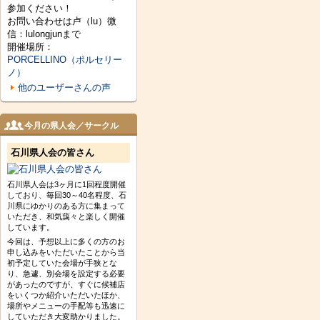
参加ください！
お問い合わせは卢（lu）微
信：lulongjunまで
開催場所：
PORCELLINO（ポルセリー
ノ）
他のユーザーさんの声
今月の県人会／サークル
石川県人会の皆さん
石川県人会は3ヶ月に1回程度開催
しており、毎回30～40名程度、石
川県にゆかりのある方に集まって
いただき、和気藹々と楽しく開催
しています。
今回は、予想以上に多くの方のお
申し込みをいただいたことから当
初予定していた会場が手狭とな
り、急遽、別会場を設定する必要
があったのですが、すぐに候補店
をいくつか紹介いただいたほか、
場所やメニューの手配等も迅速に
していただき大変助かりました。