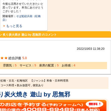
今後も活用させていただきたいと
思っています。本当にありがとう
ございました！
開催場所：
そば処紋兵衛（虹橋
店）
もっと見る
 炙り炭火焼き 遊山 by 思無邪 のコメント
2022/10/03 11:38:20
総合評価
5.0
雰囲気：
5
サービス：
5
座席の配置：
5
お得感：
4
】虹橋・古北・虹梅地区
【ジャンル】和食・日本料理系
コース料理＋飲み放題可 , 個室あり
り炭火焼き 遊山 by 思無邪