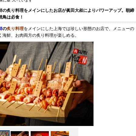
果に基づいています
鮮の炙り料理をメインにしたお店が眞田大叔によりパワーアップ。朝締
焼鳥は必食！
鮮
の
炙り料理
をメインにした上海では珍しい形態のお店で、メニューの
く海鮮、お肉両方の炙り料理が楽しめる。