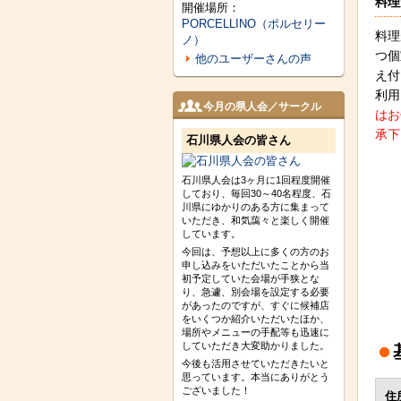
料理
開催場所：
PORCELLINO（ポルセリー
料理
ノ）
つ個
他のユーザーさんの声
え付
利
今月の県人会／サークル
はお
承下
石川県人会の皆さん
石川県人会は3ヶ月に1回程度開催
しており、毎回30～40名程度、石
川県にゆかりのある方に集まって
いただき、和気藹々と楽しく開催
しています。
今回は、予想以上に多くの方のお
申し込みをいただいたことから当
初予定していた会場が手狭とな
り、急遽、別会場を設定する必要
があったのですが、すぐに候補店
をいくつか紹介いただいたほか、
場所やメニューの手配等も迅速に
していただき大変助かりました。
今後も活用させていただきたいと
思っています。本当にありがとう
ございました！
住