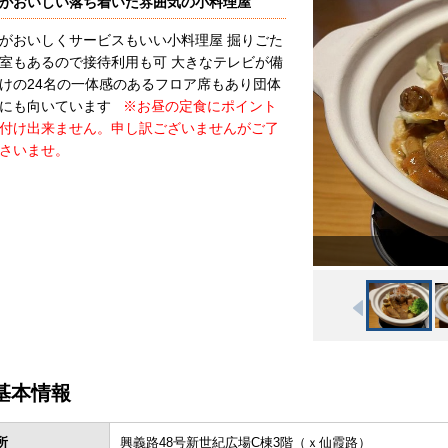
がおいしい落ち着いた雰囲気の小料理屋
がおいしくサービスもいい小料理屋 掘りごた
室もあるので接待利用も可 大きなテレビが備
けの24名の一体感のあるフロア席もあり団体
用にも向いています
※お昼の定食にポイント
付け出来ません。申し訳ございませんがご了
さいませ。
基本情報
所
興義路48号新世紀広場C棟3階（ｘ仙霞路）