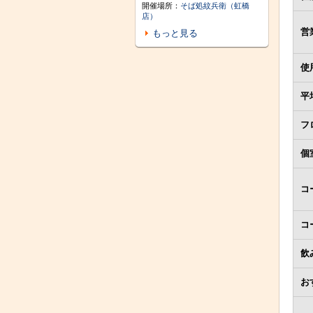
開催場所：
そば処紋兵衛（虹橋
店）
営
もっと見る
使
平
フ
個
コ
コ
飲
お