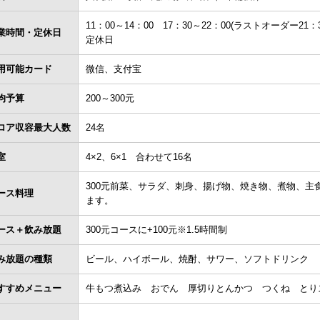
11：00～14：00 17：30～22：00(ラストオーダー
業時間・定休日
定休日
用可能カード
微信、支付宝
均予算
200～300元
ロア収容最大人数
24名
室
4×2、6×1 合わせて16名
300元前菜、サラダ、刺身、揚げ物、焼き物、煮物、主
ース料理
ます。
ース＋飲み放題
300元コースに+100元※1.5時間制
み放題の種類
ビール、ハイボール、焼酎、サワー、ソフトドリンク （
すすめメニュー
牛もつ煮込み おでん 厚切りとんかつ つくね とり