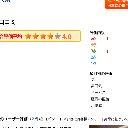
口コミ
評価内訳
4.0
合評価平均
5点
4点
3点
2点
1点
項目別の評価
味
雰囲気
サービス
座席の配置
お得感
のユーザー評価（
2
件のコメント）
※評価はお客様アンケート結果に基づい