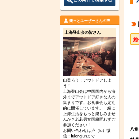
楽っとユーザーさんの声
上海登山会の皆さん
総
山登ろう！アウトドアしよ
う！
上海登山会は中国国内から海
外までアウトドア好きな人の
集まりです。お食事会も定期
的に開催しています。一緒に
上海生活をもっと楽しみませ
んか？老若男女国籍問わずご
参加ください！
八角
お問い合わせは卢（lu）微
信：lulongjunまで