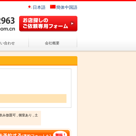
日本語
簡体中国語
問い合わせ
会社概要
放題可 , 個室あり , 土