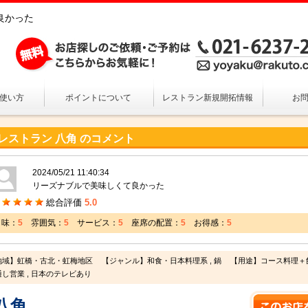
て良かった
の使い方
ポイントについて
レストラン新規開拓情報
お
レストラン 八角 のコメント
2024/05/21 11:40:34
リーズナブルで美味しくて良かった
総合評価
5.0
味：
5
雰囲気：
5
サービス：
5
座席の配置：
5
お得感：
5
地域】虹橋・古北・虹梅地区
【ジャンル】和食・日本料理系 , 鍋
【用途】コース料理＋飲み
し営業 , 日本のテレビあり
八角