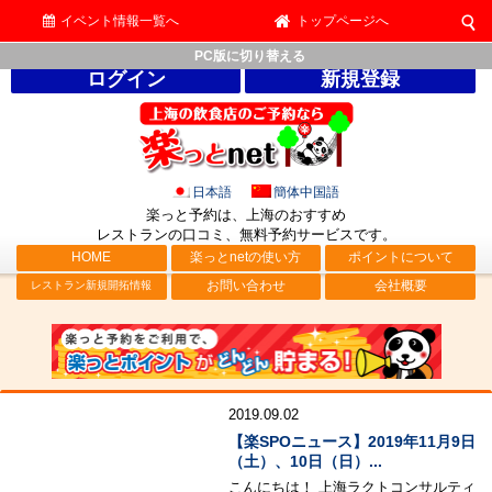
イベント情報一覧へ
トップページへ
PC版に切り替える
ログイン
新規登録
日本語
簡体中国語
楽っと予約は、上海のおすすめ
レストランの口コミ、無料予約サービス
です。
HOME
楽っとnetの使い方
ポイントについて
お問い合わせ
会社概要
レストラン新規開拓情報
ラクトのイベント情報
2019.09.02
【楽SPOニュース】2019年11月9日
（土）、10日（日）...
こんにちは！ 上海ラクトコンサルティ