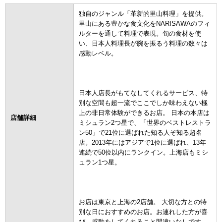
独自のジャンル「革新的里山料理」を提供。
里山にある豊かな食文化をNARISAWAのフィ
ルターを通して料理で表現。旬の食材を使
い、日本人料理長が腕を振るう料理の数々は
感動レベル。
日本人店長がもてなしてくれるサービス、特
別な空間も超一流でここでしか味わえない極
上の非日常体験ができるお店。 日本の本店は
店舗詳細
ミシュラン2つ星で、「世界のベストレストラ
ン50」で21位に選ばれた知る人ぞ知る超名
店。2013年にはアジアで1位に選ばれ、13年
連続で50位以内にランクイン。上海店もミシ
ュラン1つ星。
お店は東京と上海の2店舗。 大切な方との特
別な日におすすめのお店。お連れした方が喜
び、感動をしてくれること間違いなしです。