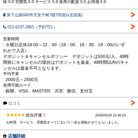
味:5.0 雰囲気:5.0 サービス:5.0 座席の配置:5.0 お得感:5.0
莫干山路600号天安千树7階705室(x宜昌路)
021-6237-2963（予約TEL）
営業時間
: 火曜日定休18:00～22：00（18：00、18：30、19：00のいず
れかで入店）
デポジット＆キャンセルポリシー デポジットは500元/人、48時
間前にキャンセルの場合はデポジットを返金。48時間以内のキャ
ンセルは返金不可となります。
平均予算
: 2000元～2500元
使用可能カード
: 銀聯、VISA、MASTER、JCB、微信、支付宝
口コミ
総合評価
5
2026/05/29 12:48:23
お料理、サービス、雰囲気すべてにおいて一流を堪能させてもらいました。
店舗詳細