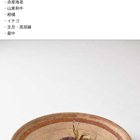
・赤座海老
・山東和牛
・柑橘
・イチゴ
・文旦・黒胡麻
・最中