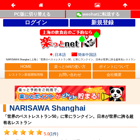
PC版に切り替える
wechatに転送する
ログイン
新規登録
日本語
簡体中国語
NARISAWA Shanghai | 上海 | 「世界のベストレストラン50」に常にランクイン。日本が世界に誇る超有名レストラン
HOME
楽っとnetの使い方
ポイントについて
お問い合わせ
会社概要
レストラン新規開拓情報
NARISAWA Shanghai
「世界のベストレストラン50」に常にランクイン。日本が世界に誇る超
有名レストラン
5.0
(1件)