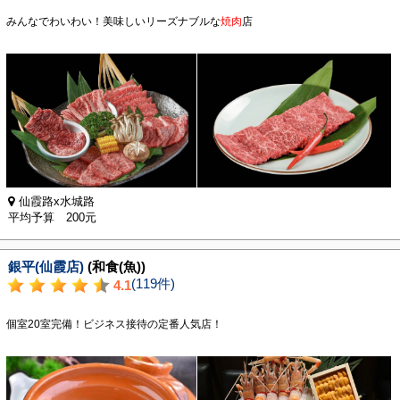
みんなでわいわい！美味しいリーズナブルな
焼肉
店
仙霞路x水城路
平均予算 200元
銀平(仙霞店)
(和食(魚))
(119件)
4.1
個室20室完備！ビジネス接待の定番人気店！