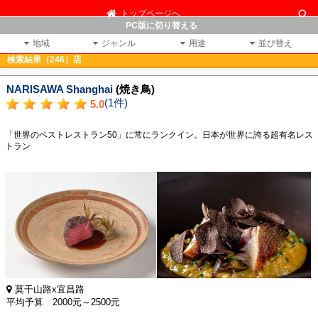
トップページへ
PC版に切り替える
地域
ジャンル
用途
並び替え
検索結果（246）店
NARISAWA Shanghai
(焼き鳥)
(1件)
5.0
「世界のベストレストラン50」に常にランクイン。日本が世界に誇る超有名レス
トラン
莫干山路x宜昌路
平均予算 2000元～2500元