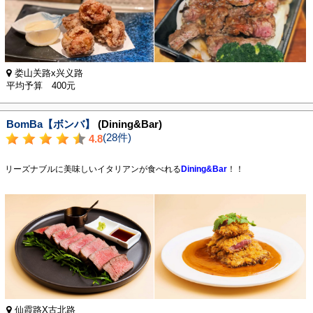
娄山关路x兴义路
平均予算 400元
BomBa【ボンバ】
(Dining&Bar)
(28件)
4.8
リーズナブルに美味しいイタリアンが食べれる
Dining&Bar
！！
仙霞路X古北路