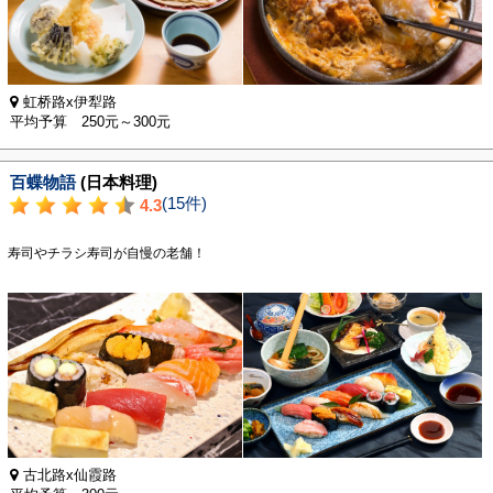
虹桥路x伊犁路
平均予算 250元～300元
百蝶物語
(日本料理)
(15件)
4.3
寿司やチラシ寿司が自慢の老舗！
古北路x仙霞路