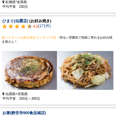
虹橋路*金珠路
平均予算 250元
ひまり(仙霞店)
(お好み焼き)
(171件)
4.2
楽っとネットお好み焼きランキング1位！
明るい雰囲気で気軽に寄れるお好み焼
き屋さん！
仙霞路×安龍路
平均予算 250元～300元
お箸(静安寺900食品城店)