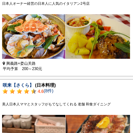
日本人オーナー経営の日本人に人気のイタリアン2号店
興義路×娄山关路
平均予算 200～230元
咲来【さくら】
(日本料理)
(8件)
4.6
美人日本人ママとスタッフがもてなしてくれる 老舗 和食ダイニング