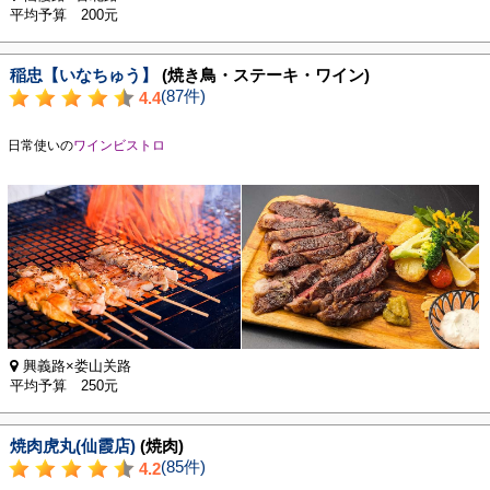
平均予算 200元
稲忠【いなちゅう】
(焼き鳥・ステーキ・ワイン)
(87件)
4.4
日常使いの
ワインビストロ
興義路×娄山关路
平均予算 250元
焼肉虎丸(仙霞店)
(焼肉)
(85件)
4.2