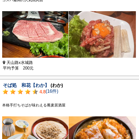
天山路x水城路
平均予算 200元
そば処 和花【わか】
(わか)
(16件)
4.8
本格手打ちそばが味わえる蕎麦居酒屋