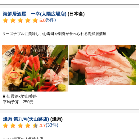
海鮮居酒屋 一幸(太陽広場店)
(日本食)
(5件)
5.0
リーズナブルに美味しいお寿司や刺身が食べられる海鮮居酒屋
仙霞路x娄山关路
平均予算 250元
焼肉 第九号(天山路店)
(焼肉)
(33件)
4.7
コスパ最高の人気焼肉店