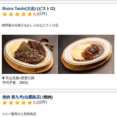
Bistro Taishi(大志)
(ビストロ)
(1件)
5.0
肉問屋が仕掛けるおしゃれなビストロ店
天山支路x芙蓉江路
平均予算 200元
焼肉 第九号(仙霞路店)
(焼肉)
(2件)
5.0
コスパ最高の人気焼肉店