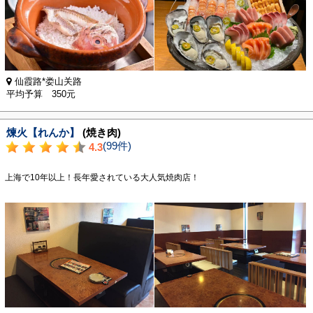
仙霞路*娄山关路
平均予算 350元
煉火【れんか】
(焼き肉)
(99件)
4.3
上海で10年以上！長年愛されている大人気焼肉店！