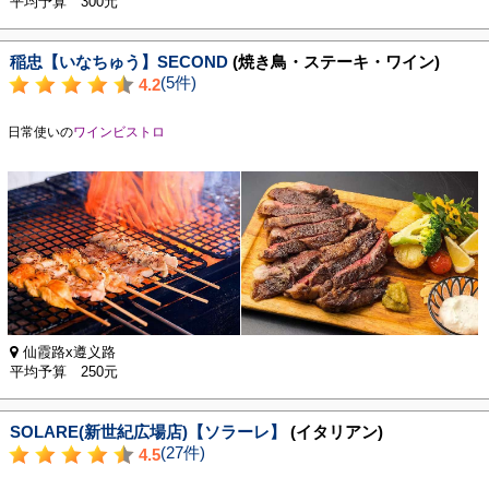
平均予算 300元
稲忠【いなちゅう】SECOND
(焼き鳥・ステーキ・ワイン)
(5件)
4.2
日常使いの
ワインビストロ
仙霞路x遵义路
平均予算 250元
SOLARE(新世紀広場店)【ソラーレ】
(イタリアン)
(27件)
4.5