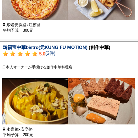
东诸安浜路x江苏路
平均予算 300元
鸡福宝中華bistro(元KUNG FU MOTION)
(創作中華)
(3件)
5.0
日本人オーナーが手掛ける創作中華料理店
永嘉路x安亭路
平均予算 200元