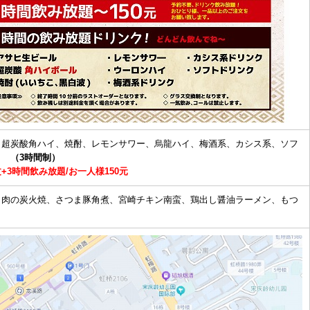
、超炭酸角ハイ、焼酎、レモンサワー、烏龍ハイ、梅酒系、カシス系、ソフ
ク
（3時間制）
+3時間飲み放題/お一人様150元
も肉の炭火焼、さつま豚角煮、宮崎チキン南蛮、鶏出し醤油ラーメン、もつ