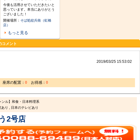
今後も活用させていただきたいと
思っています。本当にありがとう
ございました！
開催場所：
そば処紋兵衛（虹橋
店）
もっと見る
 のコメント
2019/03/25 15:53:02
座席の配置：
0
お得感：
0
ャンル】和食・日本料理系
あり , 日本のテレビあり
う2号店