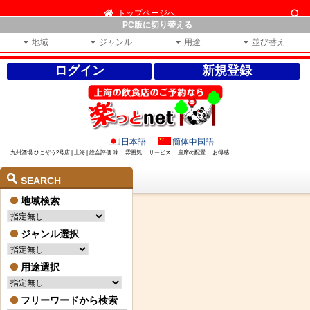
トップページへ
PC版に切り替える
地域
ジャンル
用途
並び替え
ログイン
新規登録
日本語
簡体中国語
九州酒場 ひこぞう2号店 | 上海 | 総合評価 味： 雰囲気： サービス： 座席の配置： お得感：
SEARCH
地域検索
ジャンル選択
用途選択
フリーワードから検索