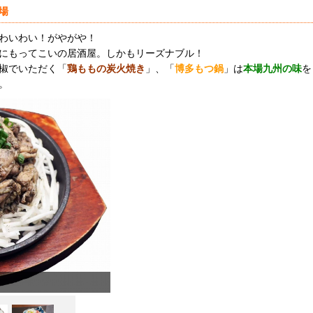
場
わいわい！がやがや！
にもってこいの居酒屋。しかもリーズナブル！
椒でいただく「
鶏ももの炭火焼き
」、「
博多もつ鍋
」は
本場九州の味
を
。