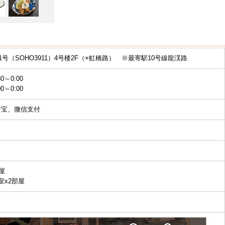
11号（SOHO3911）4号楼2F（×虹橋路） ※最寄駅10号線龍渓路
0～0:00
0～0:00
付宝、微信支付
屋
室x2部屋