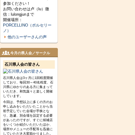
参加ください！
お問い合わせは卢（lu）微
信：lulongjunまで
開催場所：
PORCELLINO（ポルセリー
ノ）
他のユーザーさんの声
今月の県人会／サークル
石川県人会の皆さん
石川県人会は3ヶ月に1回程度開催
しており、毎回30～40名程度、石
川県にゆかりのある方に集まって
いただき、和気藹々と楽しく開催
しています。
今回は、予想以上に多くの方のお
申し込みをいただいたことから当
初予定していた会場が手狭とな
り、急遽、別会場を設定する必要
があったのですが、すぐに候補店
をいくつか紹介いただいたほか、
場所やメニューの手配等も迅速に
していただき大変助かりました。