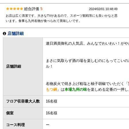
総合評価
5
2024/02/01 10:48:49
お店は広く清潔です、大きなTVがあるので、スポーツ観戦等にも良いかなと思
います。食事も九州名物が食べられて美味しいです。
店舗詳細
連日満員御礼の人気店。みんなでわいわい！がや
まさに気取らず酒の場を楽しむのにもってこいの
店舗詳細
ル！
名物炭火で焼き上げ粗塩と柚子胡椒でいただく「
もつ鍋
」は
本場九州の味
を楽しめる定番の一押し
フロア収容最大人数
16名様
個室
16名様
コース料理
ー