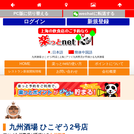
PC版に切り替える
wechatに転送する
ログイン
新規登録
日本語
簡体中国語
九州酒場 ひこぞう2号店 | 上海 | アツイ九州男児が手掛ける九州酒場
HOME
楽っとnetの使い方
ポイントについて
お問い合わせ
会社概要
レストラン新規開拓情報
九州酒場 ひこぞう2号店