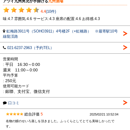
アツイ九州男児が手掛ける
九州酒場
4.4
(10件)
味:4.7 雰囲気:4.6 サービス:4.3 座席の配置:4.6 お得感:4.3
虹梅路3911号（SOHO3911）4号楼2F（×虹橋路） ※最寄駅10号
線龍渓路
021-6237-2963（予約TEL）
営業時間
: 平日 16:30～0:00
週末 11:00～0:00
平均予算
: 250元
使用可能カード
: 銀聯、支付宝、微信支付
口コミ
総合評価
5
2025/02/21 10:52:04
名物の鰻のせいろ蒸しを頂きました。ふっくらとしてとても美味しかったで
す。