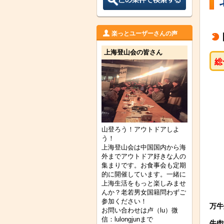
楽っとユーザーさんの声
上海登山会の皆さん
総
山登ろう！アウトドアしよ
う！
上海登山会は中国国内から海
外までアウトドア好きな人の
集まりです。お食事会も定期
的に開催しています。一緒に
上海生活をもっと楽しみませ
んか？老若男女国籍問わずご
参加ください！
万牛
お問い合わせは卢（lu）微
信：lulongjunまで
牛肉