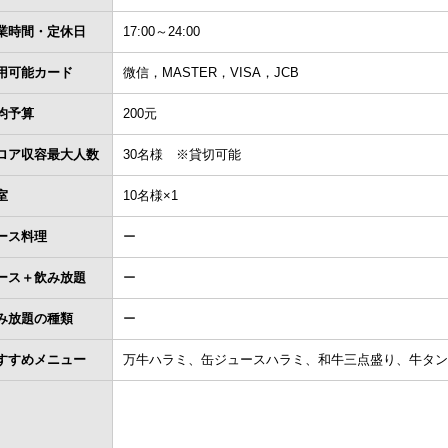
業時間・定休日
17:00～24:00
用可能カード
微信，MASTER，VISA，JCB
均予算
200元
ロア収容最大人数
30名様 ※貸切可能
室
10名様×1
ース料理
ー
ース＋飲み放題
ー
み放題の種類
ー
すすめメニュー
万牛ハラミ、缶ジュースハラミ、和牛三点盛り、牛タン