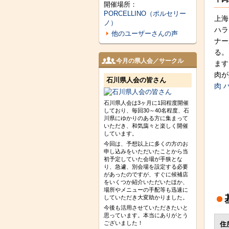
開催場所：
PORCELLINO（ポルセリー
上海
ノ）
ハラ
他のユーザーさんの声
ナー
る。
今月の県人会／サークル
ます
肉が
石川県人会の皆さん
肉 
石川県人会は3ヶ月に1回程度開催
しており、毎回30～40名程度、石
川県にゆかりのある方に集まって
いただき、和気藹々と楽しく開催
しています。
今回は、予想以上に多くの方のお
申し込みをいただいたことから当
初予定していた会場が手狭とな
り、急遽、別会場を設定する必要
があったのですが、すぐに候補店
をいくつか紹介いただいたほか、
場所やメニューの手配等も迅速に
していただき大変助かりました。
今後も活用させていただきたいと
思っています。本当にありがとう
ございました！
住