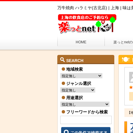
万牛焼肉 ハラミヤ(古北店) | 上海 
HOME
楽っとnet
SEARCH
地域検索
ジャンル選択
用途選択
フリーワードから検索
【