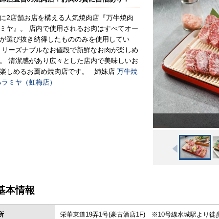
に2店舗お店を構える人気焼肉店『万牛焼肉
ミヤ』。 店内で使用されるお肉はすべてオー
が選び抜き納得したもののみを使用してい
 リーズナブルなお値段で新鮮なお肉が楽しめ
。 清潔感があり広々とした店内で美味しいお
楽しめるお薦め焼肉店です。 姉妹店
万牛焼
ハラミヤ（虹梅店）
基本情報
所
栄華東道19弄1号(豪古酒店1F) ※10号線水城駅より徒