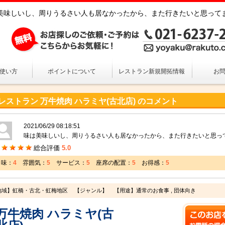
| 味は美味しいし、周りうるさい人も居なかったから、また行きたいと思って
の使い方
ポイントについて
レストラン新規開拓情報
お
レストラン 万牛焼肉 ハラミヤ(古北店) のコメント
2021/06/29 08:18:51
味は美味しいし、周りうるさい人も居なかったから、また行きたいと思っ
総合評価
5.0
味：
4
雰囲気：
5
サービス：
5
座席の配置：
5
お得感：
5
地域】虹橋・古北・虹梅地区
【ジャンル】
【用途】通常のお食事 , 団体向き
万牛焼肉 ハラミヤ(古