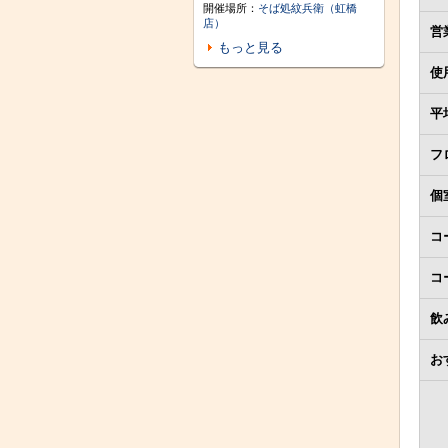
開催場所：
そば処紋兵衛（虹橋
店）
営
もっと見る
使
平
フ
個
コ
コ
飲
お