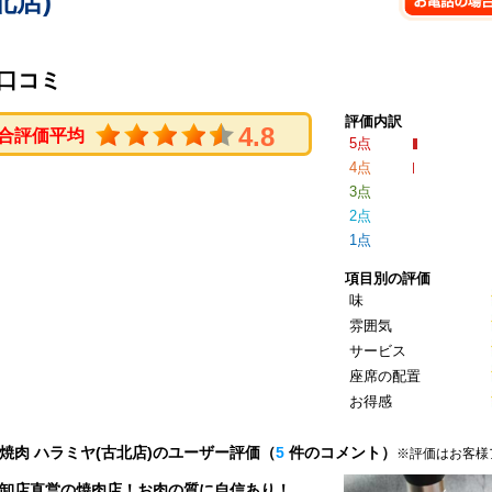
北店)
口コミ
評価内訳
4.8
合評価平均
5点
4点
3点
2点
1点
項目別の評価
味
雰囲気
サービス
座席の配置
お得感
焼肉 ハラミヤ(古北店)のユーザー評価（
5
件のコメント）
※評価はお客様
卸店直営の焼肉店！お肉の質に自信あり！