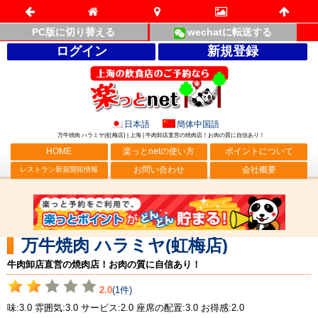
PC版に切り替える
wechatに転送する
ログイン
新規登録
日本語
簡体中国語
万牛焼肉 ハラミヤ(虹梅店) | 上海 | 牛肉卸店直営の焼肉店！お肉の質に自信あり！
HOME
楽っとnetの使い方
ポイントについて
お問い合わせ
会社概要
レストラン新規開拓情報
万牛焼肉 ハラミヤ(虹梅店)
牛肉卸店直営の焼肉店！お肉の質に自信あり！
2.0
(1件)
味:3.0 雰囲気:3.0 サービス:2.0 座席の配置:3.0 お得感:2.0