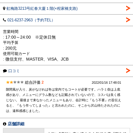
虹梅路3213号紅春大廈１階(×程家橋支路)
021-6237-2963（予約TEL）
営業時間
: 17:00～24:00 ※定休日無
平均予算
: 200元
使用可能カード
: 微信支付、MASTER、VISA、JCB
口コミ
総合評価
2
2022/01/16 17:48:01
隙間風が入り、炭がなければ冬は室内でもコートが必要です。ハラミ壺は上底
感があり、メニューにグラム数なども記載されていないので、コスパは良く感
じない。 最後まで来なかったメニューもあり、会計時に『もう不要』の旨伝え
ると、『もう作ってしまった』と言われたのに、そこから沢山待たされたのに
は、違和感感じました。
店舗詳細