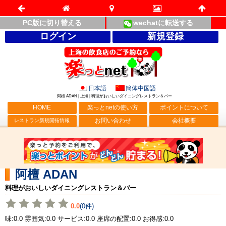
PC版に切り替える
wechatに転送する
ログイン
新規登録
日本語
簡体中国語
阿檀 ADAN | 上海 | 料理がおいしいダイニングレストラン＆バー
HOME
楽っとnetの使い方
ポイントについて
お問い合わせ
会社概要
レストラン新規開拓情報
阿檀 ADAN
料理がおいしいダイニングレストラン＆バー
0.0
(0件)
味:0.0 雰囲気:0.0 サービス:0.0 座席の配置:0.0 お得感:0.0