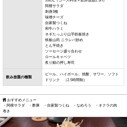
350元（コース料理＋飲み放題2.5H）
阿檀サラダ
刺身3種
味噌チーズ
自家製つくね
和牛ハラミ
ネギたっぷり山芋鉄板焼き
铁板山药 ニラレバ炒め
とん平焼き
ソーセージ盛り合わせ
ロールキャベツ
炙り鯖の押し寿司
ビール、ハイボール、焼酎、サワー、ソフト
飲み放題の種類
ドリンク （2.5時間制）
おすすめメニュー
・阿檀サラダ ・酢豚 ・自家製つくね ・なめろう ・オクラの肉
巻き