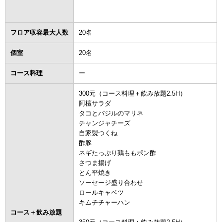
フロア収容最大人数
20名
個室
20名
コース料理
ー
300元（コース料理＋飲み放題2.5H）
阿檀サラダ
タコとバジルのマリネ
チャンジャチーズ
自家製つくね
酢豚
ネギたっぷり鶏ももポン酢
さつま揚げ
とん平焼き
ソーセージ盛り合わせ
ロールキャベツ
キムチチャーハン
コース＋飲み放題