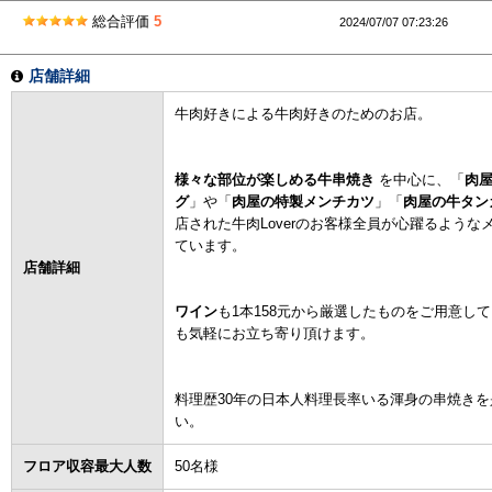
総合評価
5
2024/07/07 07:23:26
店舗詳細
牛肉好きによる牛肉好きのためのお店。
様々な部位が楽しめる牛串焼き
を中心に、「
肉
グ
」や「
肉屋の特製メンチカツ
」「
肉屋の牛タン
店された牛肉Loverのお客様全員が心躍るような
ています。
店舗詳細
ワイン
も1本158元から厳選したものをご用意し
も気軽にお立ち寄り頂けます。
料理歴30年の日本人料理長率いる渾身の串焼き
い。
フロア収容最大人数
50名様