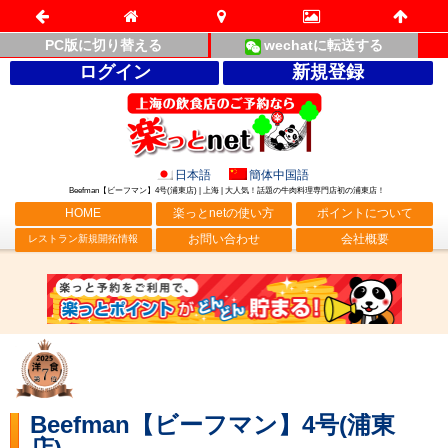
PC版に切り替える
wechatに転送する
ログイン
新規登録
日本語
簡体中国語
Beefman【ビーフマン】4号(浦東店) | 上海 | 大人気！話題の牛肉料理専門店初の浦東店！
HOME
楽っとnetの使い方
ポイントについて
お問い合わせ
会社概要
レストラン新規開拓情報
Beefman【ビーフマン】4号(浦東