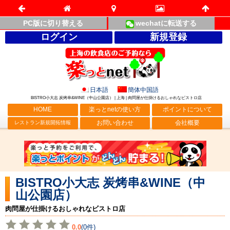
PC版に切り替える
wechatに転送する
ログイン
新規登録
日本語
簡体中国語
BISTRO小大志 炭烤串&WINE（中山公園店） | 上海 | 肉問屋が仕掛けるおしゃれなビストロ店
HOME
楽っとnetの使い方
ポイントについて
お問い合わせ
会社概要
レストラン新規開拓情報
BISTRO小大志 炭烤串&WINE（中
山公園店）
肉問屋が仕掛けるおしゃれなビストロ店
0.0
(0件)