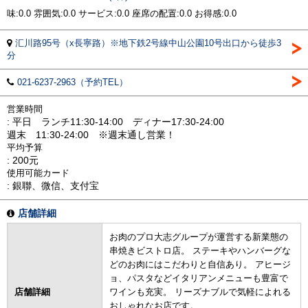
味:0.0 雰囲気:0.0 サービス:0.0 座席の配置:0.0 お得感:0.0
汇川路95号（x長寧路）※地下鉄2号線中山公園10号出口から徒歩3
分
021-6237-2963（予約TEL）
営業時間
: 平日 ランチ11:30-14:00 ディナー17:30-24:00
週末 11:30-24:00 ※週末通し営業！
平均予算
: 200元
使用可能カード
: 銀聯、微信、支付宝
店舗詳細
お肉のプロ大志グループが運営する新業態の
串焼きビストロ店。 ステーキやハンバーグな
どのお肉にはこだわりと自信あり。 アヒージ
ョ、パスタなどイタリアンメニューも豊富で
店舗詳細
ワインも充実。 リーズナブルで気軽によれる
おしゃれなお店です。