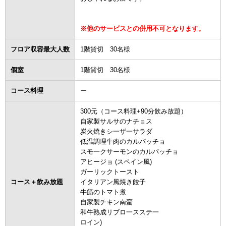
※他のサービスとの併用不可となります。
フロア収容最大人数
1階貸切 30名様
個室
1階貸切 30名様
コース料理
ー
300元（コース料理+90分飲み放題）
自家製サルサのナチョス
炭火焼きシ一ザ一サラダ
低温調理牛肉のカルパッチョ
スモ一クサーモンのカルパッチョ
アヒージョ (スペイン風)
ガーリックトースト
コース＋飲み放題
イタリアン風焼き餃子
牛筋のトマト煮
自家製チキン南蛮
和牛熟成リブロ一スステ一
ロイン)