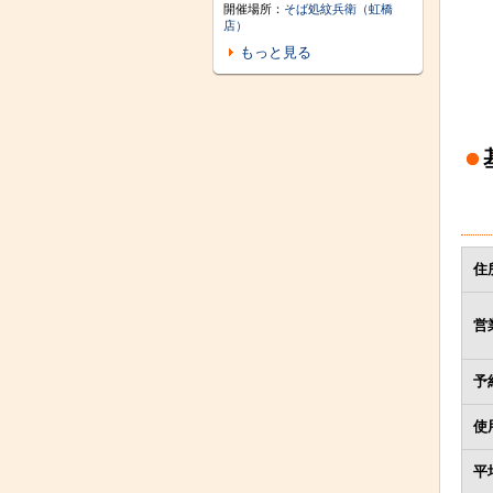
開催場所：
そば処紋兵衛（虹橋
店）
もっと見る
住
営
予
使
平