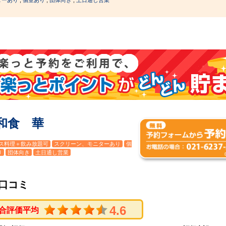
和食 華
ス料理＋飲み放題可
スクリーン、モニターあり
個
り
団体向き
土日通し営業
口コミ
4.6
合評価平均