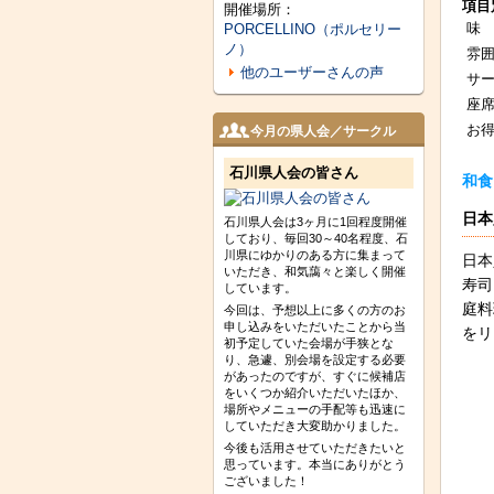
項目
開催場所：
味
PORCELLINO（ポルセリー
ノ）
雰
他のユーザーさんの声
サ
座
お
今月の県人会／サークル
石川県人会の皆さん
和食
日本
石川県人会は3ヶ月に1回程度開催
しており、毎回30～40名程度、石
川県にゆかりのある方に集まって
日本
いただき、和気藹々と楽しく開催
寿司
しています。
庭料
今回は、予想以上に多くの方のお
申し込みをいただいたことから当
をリ
初予定していた会場が手狭とな
り、急遽、別会場を設定する必要
があったのですが、すぐに候補店
をいくつか紹介いただいたほか、
場所やメニューの手配等も迅速に
していただき大変助かりました。
今後も活用させていただきたいと
思っています。本当にありがとう
ございました！