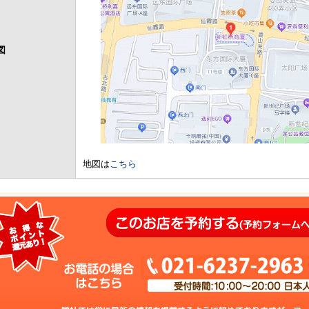
図
地図は
こちら