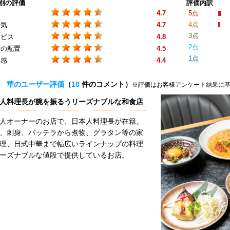
別の評価
評価内訳
4.7
5点
4点
囲気
4.7
3点
ービス
4.8
2点
席の配置
4.5
1点
得感
4.4
 華のユーザー評価
（
10
件のコメント）
※評価はお客様アンケート結果に
人料理長が腕を振るうリーズナブルな和食店
人オーナーのお店で、日本人料理長が在籍。
、刺身、バッテラから煮物、グラタン等の家
理、日式中華まで幅広いラインナップの料理
ーズナブルな値段で提供しているお店。