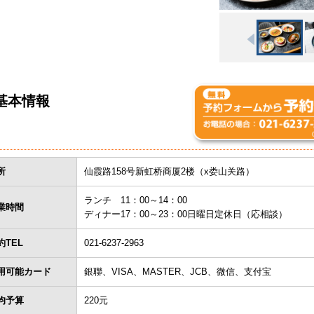
基本情報
所
仙霞路158号新虹桥商厦2楼（x娄山关路）
ランチ 11：00～14：00
業時間
ディナー17：00～23：00日曜日定休日（応相談）
約TEL
021-6237-2963
用可能カード
銀聯、VISA、MASTER、JCB、微信、支付宝
均予算
220元