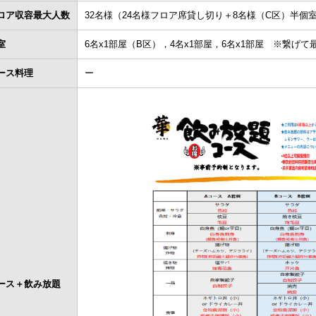
ロア収容最大人数
32名様（24名様フロア席貸し切り＋8名様（C区）半個
室
6名x1部屋（B区），4名x1部屋，6名x1部屋 ※繋げて
ース料理
ー
ース＋飲み放題