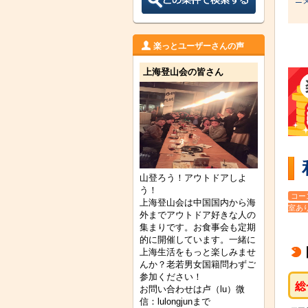
楽っとユーザーさんの声
上海登山会の皆さん
山登ろう！アウトドアしよ
う！
コー
上海登山会は中国国内から海
室あ
外までアウトドア好きな人の
集まりです。お食事会も定期
的に開催しています。一緒に
上海生活をもっと楽しみませ
んか？老若男女国籍問わずご
参加ください！
総
お問い合わせは卢（lu）微
信：lulongjunまで