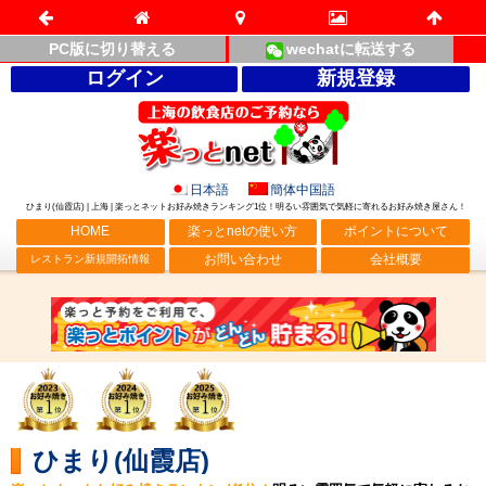
PC版に切り替える
wechatに転送する
ログイン
新規登録
日本語
簡体中国語
ひまり(仙霞店) | 上海 | 楽っとネットお好み焼きランキング1位！明るい雰囲気で気軽に寄れるお好み焼き屋さん！
HOME
楽っとnetの使い方
ポイントについて
お問い合わせ
会社概要
レストラン新規開拓情報
ひまり(仙霞店)