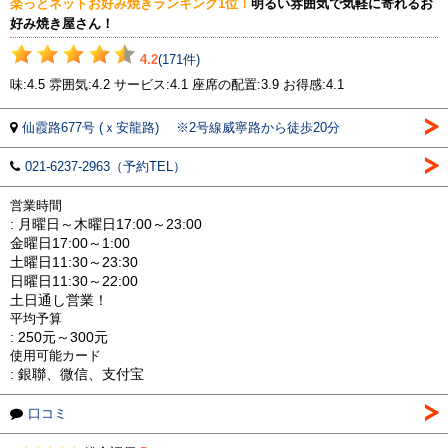
楽っとネットお好み焼きランキング1位！
明るい雰囲気で気軽に寄れるお
好み焼き屋さん！
4.2
(171件)
味:4.5 雰囲気:4.2 サービス:4.1 座席の配置:3.9 お得感:4.1
仙霞路677号 (ｘ安龍路) ※2号線威寧路から徒歩20分
021-6237-2963（予約TEL）
営業時間
: 月曜日～木曜日17:00～23:00
金曜日17:00～1:00
土曜日11:30～23:30
日曜日11:30～22:00
土日通し営業！
平均予算
: 250元～300元
使用可能カード
: 銀聯、微信、支付宝
口コミ