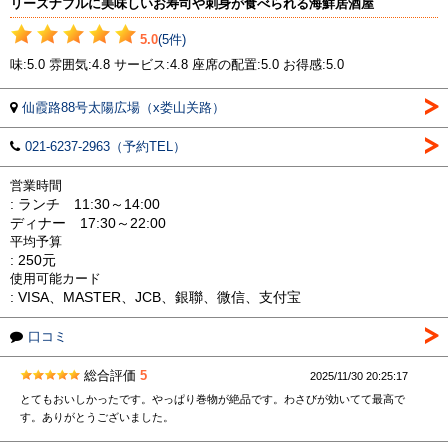
リーズナブルに美味しいお寿司や刺身が食べられる海鮮居酒屋
5.0
(5件)
味:5.0 雰囲気:4.8 サービス:4.8 座席の配置:5.0 お得感:5.0
仙霞路88号太陽広場（x娄山关路）
021-6237-2963（予約TEL）
営業時間
: ランチ 11:30～14:00
ディナー 17:30～22:00
平均予算
: 250元
使用可能カード
: VISA、MASTER、JCB、銀聯、微信、支付宝
口コミ
総合評価
5
2025/11/30 20:25:17
とてもおいしかったです。やっぱり巻物が絶品です。わさびが効いてて最高で
す。ありがとうございました。