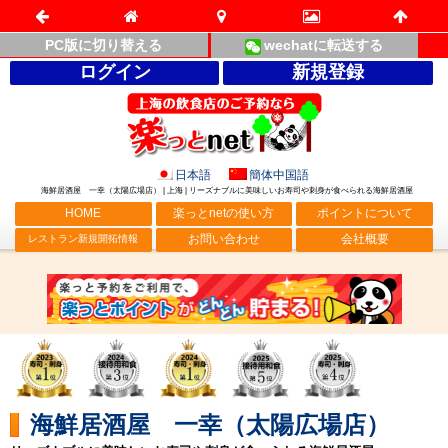
PC版に切り替える
wechatに転送する
ログイン
新規登録
日本語
簡体中国語
海鮮居酒屋 一幸（太陽広場店） | 上海 | リーズナブルに美味しいお寿司や刺身が食べられる海鮮居酒屋
HOME
楽っとnetの使い方
ポイントについて
お問い合わせ
会社概要
レストラン新規開拓情報
海鮮居酒屋 一幸（太陽広場店）