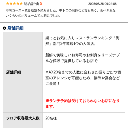
総合評価
5
2025/05/28 09:24:08
寿司コース＋飲み放題を頼みました。中トロの刺身など質も高く、食べきれな
いくらいのボリュームで大満足でした。
店舗詳細
楽っとお気に入りレストランランキング「海
鮮」部門3年連続1位の人気店。
新鮮で美味しいお寿司やお刺身をリーズナブ
ルな値段で提供しているお店で
店舗詳細
MAX20名までの人数に合わせた掘りごたつ個
室のアレンジが可能なため、接待や宴会など
に最適！
※ランチ予約は受けておられないお店になり
ます。
フロア収容最大人数
20名様