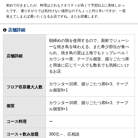
初めて行きましたが、料理はどれもクオリティが高くて予想以上に美味しかっ
たです。 通りすがりでは気付けない場所なのでちょっと判り辛いですが、一度
覚えてしまえば通いたくなるお店ですね。またお邪魔します。
店舗詳細
朝締めの鶏を使用するので、新鮮でジューシ
ーな焼き鳥を味わえる、また希少部位が食べ
られ、焼き鳥の質は上海でもトップレベル！
店舗詳細
カウンター席、テーブル個室、掘りごたつ席
と用途に応じて一人でも数名でも気軽にいけ
るお店
カウンター10席、掘りごたつ席6×3、テーブ
フロア収容最大人数
ル個室8×1
カウンター10席、掘りごたつ席6×3、テーブ
個室
ル個室8×1
コース料理
ー
コース＋飲み放題
300元～、応相談