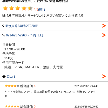
朝締めの鶏のみ使用、こだわりの焼き鳥専門店
4.5
(8件)
味:4.6 雰囲気:4.4 サービス:4.5 座席の配置:4.0 お得感:4.0
新漁東路348号2F220室
021-6237-2963（予約TEL）
営業時間
: 17:30～26:00
平均予算
: 250元
使用可能カード
: 銀蓮、VISA、MASTER、微信、支付宝
口コミ
総合評価
4
2025/06/06 17:44:48
ヤキトリ美味しいです。飲み放題50元で90分ということで、割安でいいです
ね。
総合評価
5
2024/09/18 09:09:50