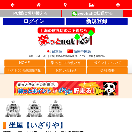
PC版に切り替える
wechatに転送する
ログイン
新規登録
日本語
簡体中国語
坐屋【いざりや】 | 上海 | 朝締めの鶏のみ使用、こだわりの焼き鳥専門店
HOME
楽っとnetの使い方
ポイントについて
お問い合わせ
会社概要
レストラン新規開拓情報
坐屋【いざりや】