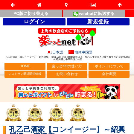
PC版に切り替える
wechatに転送する
ログイン
新規登録
日本語
簡体中国語
孔乙己酒家【コンイージー】～紹興酒場～(瞿溪店) | 上海 | 創業15年以上、変わらず上海人に愛されてきた雰囲気満点
の紹興酒と中華料理のお店
HOME
楽っとnetの使い方
ポイントについて
お問い合わせ
会社概要
レストラン新規開拓情報
孔乙己酒家【コンイージー】～紹興