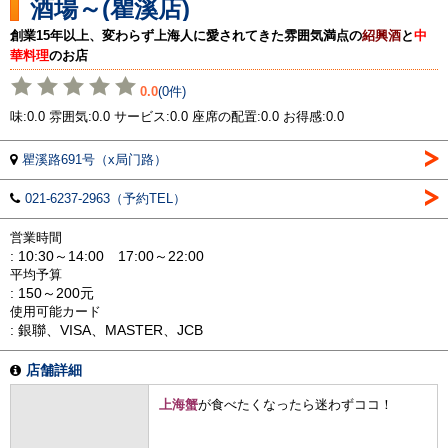
酒場～(瞿溪店)
創業15年以上、変わらず上海人に愛されてきた雰囲気満点の
紹興酒
と
中
華料理
のお店
0.0
(0件)
味:0.0 雰囲気:0.0 サービス:0.0 座席の配置:0.0 お得感:0.0
瞿溪路691号（x局门路）
021-6237-2963（予約TEL）
営業時間
: 10:30～14:00 17:00～22:00
平均予算
: 150～200元
使用可能カード
: 銀聯、VISA、MASTER、JCB
店舗詳細
上海蟹
が食べたくなったら迷わずココ！