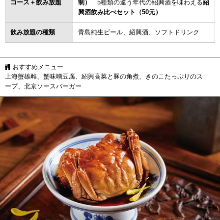
コース＋飲み放題
制）
5種類の違う年代の紹興酒を味わえる
紹
興酒飲み比べセット（50元）
飲み放題の種類
青島純生ビール、紹興酒、ソフトドリンク
おすすめメニュー
上海蟹雄雌、蟹味噌豆腐、紹興高菜と豚の角煮、きのこたっぷりのス
ープ、北京ソースバーガー