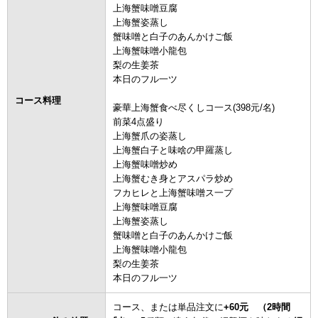
上海蟹味噌豆腐
上海蟹姿蒸し
蟹味噌と白子のあんかけご飯
上海蟹味噌小龍包
梨の生姜茶
本日のフル一ツ
コース料理
豪華上海蟹食べ尽くしコ一ス(398元/名)
前菜4点盛り
上海蟹爪の姿蒸し
上海蟹白子と味啥の甲羅蒸し
上海蟹味噌炒め
上海蟹むき身とアスパラ炒め
フカヒレと上海蟹味噌ス一プ
上海蟹味噌豆腐
上海蟹姿蒸し
蟹味噌と白子のあんかけご飯
上海蟹味噌小龍包
梨の生姜茶
本日のフル一ツ
コース、または単品注文に
+60元 （
2時間