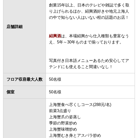
創業15年以上、日本のテレビや雑誌で多く取
り上げられるほか、紹興酒好きや地元上海人
の中で知らない人はいない程の話題のお店！
店舗詳細
紹興酒
は、本場紹興から仕入種類も豊富なう
え、5年～30年ものまで揃っております。
写真付き日本語メニューあるため安心してア
テンドにも使えること間違いなし！
フロア収容最大人数
50名様
個室
50名様
上海蟹食べ尽くしコ一ス(288元/名)
前菜3点盛り
上海蟹爪の姿蒸し
季節の野菜炒め
上海蟹味噌炒め
上海蟹むき身とアスパラ炒め