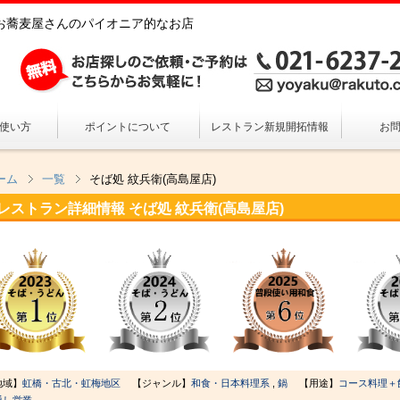
上海のお蕎麦屋さんのパイオニア的なお店
の使い方
ポイントについて
レストラン新規開拓情報
お
ーム
一覧
そば処 紋兵衛(高島屋店)
レストラン詳細情報
そば処 紋兵衛(高島屋店)
地域】
虹橋・古北・虹梅地区
【ジャンル】
和食・日本料理系
,
鍋
【用途】
コース料理＋