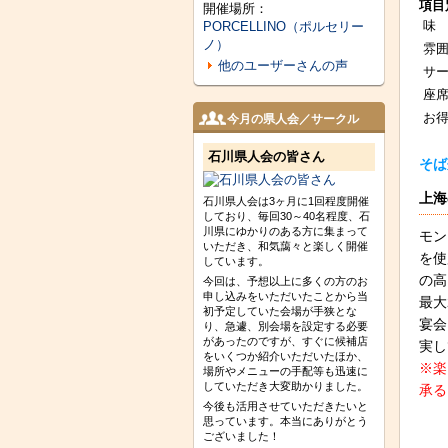
項目
開催場所：
味
PORCELLINO（ポルセリー
ノ）
雰
他のユーザーさんの声
サ
座
お
今月の県人会／サークル
石川県人会の皆さん
そば
上海
石川県人会は3ヶ月に1回程度開催
しており、毎回30～40名程度、石
川県にゆかりのある方に集まって
モン
いただき、和気藹々と楽しく開催
を使
しています。
の高
今回は、予想以上に多くの方のお
申し込みをいただいたことから当
最大
初予定していた会場が手狭とな
宴会
り、急遽、別会場を設定する必要
があったのですが、すぐに候補店
実し
をいくつか紹介いただいたほか、
※楽
場所やメニューの手配等も迅速に
していただき大変助かりました。
承る
今後も活用させていただきたいと
思っています。本当にありがとう
ございました！