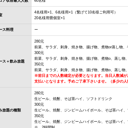
ロア収容最大人数
60名様
4名様用×1、6名様用×1（繋げて10名様ご利用可）
室
20名様用畳個室×1
ース料理
ー
280元
前菜、サラダ、刺身、焼き物、揚げ物、煮物or蒸し物、
300元
前菜、サラダ、刺身、焼き物、揚げ物、煮物o、蒸し物
ース＋飲み放題
350元
前菜、サラダ、刺身、焼き物、揚げ物、煮物o、蒸し物
※前日までの人数確定が必要となります。当日人数減が
支払いとなります。予めご了承下さいませ。（多少の人
280元
生ビール、焼酎、そば茶ハイ、ソフトドリンク
300元
み放題の種類
生ビール、焼酎、ジンビームハイボール、そば茶ハイ、
350元
生ビール、焼酎、ジンビームハイボール、そば茶ハイ、
※ 2時間制