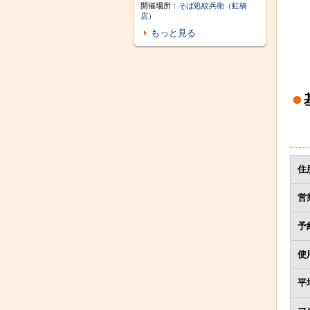
開催場所：
そば処紋兵衛（虹橋
店）
もっと見る
住
営
予
使
平