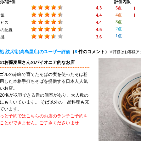
別の評価
評価内訳
4.3
5点
4点
囲気
4.4
3点
ービス
4.4
2点
席の配置
4.5
1点
得感
3.6
処 紋兵衛(高島屋店)のユーザー評価
（
8
件のコメント）
※評価はお客様ア
のお蕎麦屋さんのパイオニア的なお店
ゴルの赤峰で育てたそばの実を使ったそば粉
用した本格手打ちそばを提供する日本人人気
いお店。
20名が収容できる畳の個室があり、大人数の
にも向いています。 そば以外の一品料理も充
ています。
っと予約ではこちらのお店のランチご予約を
ことができません。ご了承くださいませ