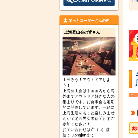
日
楽っとユーザーさんの声
上海登山会の皆さん
山登ろう！アウトドアしよ
う！
上海登山会は中国国内から海
コー
外までアウトドア好きな人の
集まりです。お食事会も定期
的に開催しています。一緒に
上海生活をもっと楽しみませ
んか？老若男女国籍問わずご
参加ください！
総
お問い合わせは卢（lu）微
信：lulongjunまで