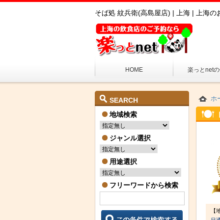
そば処 紋兵衛(高島屋店) | 上海 | 
HOME
楽っとnet
ホ
SEARCH
地域検索
ジャンル選択
用途選択
フリーワードから検索
【