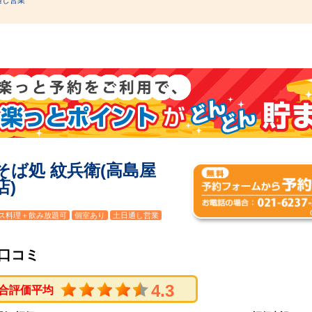
通し営業
そば処 紋兵衛(高島屋
店)
ス料理＋飲み放題可
個室あり
土日通し営業
口コミ
4.3
合評価平均