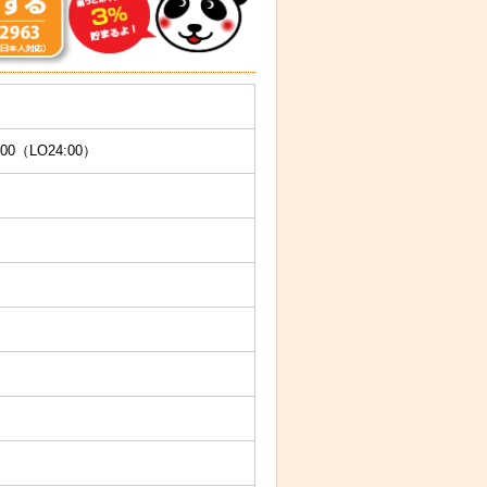
00（LO24:00）