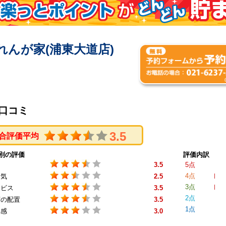
れんが家(浦東大道店)
口コミ
3.5
合評価平均
別の評価
評価内訳
3.5
5点
4点
囲気
2.5
3点
ービス
3.5
2点
席の配置
3.5
1点
得感
3.0