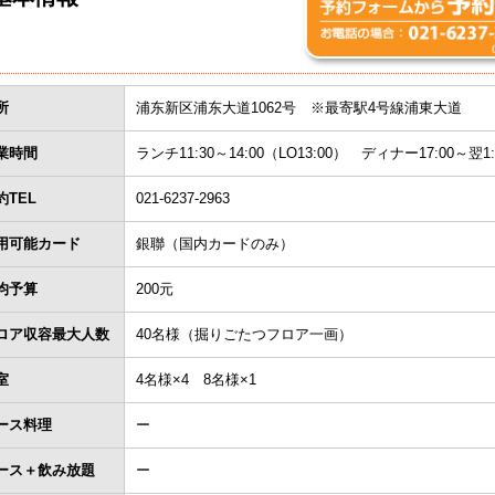
所
浦东新区浦东大道1062号 ※最寄駅4号線浦東大道
業時間
ランチ11:30～14:00（LO13:00） ディナー17:00～翌1:
約TEL
021-6237-2963
用可能カード
銀聯（国内カードのみ）
均予算
200元
ロア収容最大人数
40名様（掘りごたつフロア一画）
室
4名様×4 8名様×1
ース料理
ー
ース＋飲み放題
ー