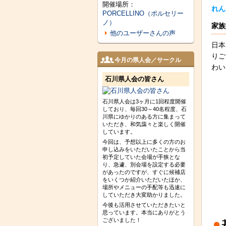
開催場所：
れん
PORCELLINO（ポルセリー
ノ）
家族
他のユーザーさんの声
日本
りご
今月の県人会／サークル
わい
石川県人会の皆さん
石川県人会は3ヶ月に1回程度開催
しており、毎回30～40名程度、石
川県にゆかりのある方に集まって
いただき、和気藹々と楽しく開催
しています。
今回は、予想以上に多くの方のお
申し込みをいただいたことから当
初予定していた会場が手狭とな
り、急遽、別会場を設定する必要
があったのですが、すぐに候補店
をいくつか紹介いただいたほか、
場所やメニューの手配等も迅速に
していただき大変助かりました。
今後も活用させていただきたいと
思っています。本当にありがとう
ございました！