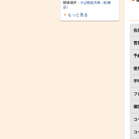
開催場所：
そば処紋兵衛（虹橋
店）
もっと見る
住
営
予
使
平
フ
個
コ
コ