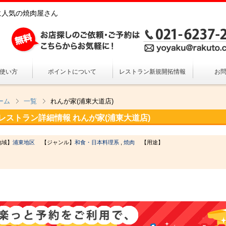
れに人気の焼肉屋さん
の使い方
ポイントについて
レストラン新規開拓情報
お
ーム
一覧
れんが家(浦東大道店)
レストラン詳細情報
れんが家(浦東大道店)
地域】
浦東地区
【ジャンル】
和食・日本料理系
,
焼肉
【用途】