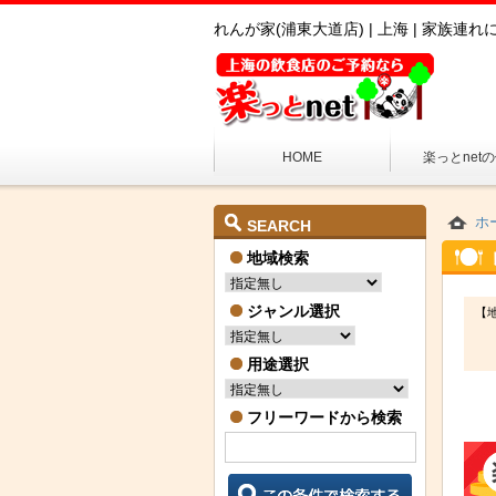
れんが家(浦東大道店) | 上海 | 家族連
HOME
楽っとnet
ホ
SEARCH
地域検索
ジャンル選択
【
用途選択
フリーワードから検索