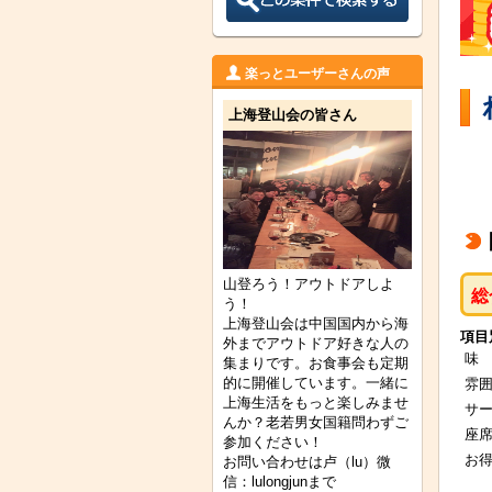
楽っとユーザーさんの声
上海登山会の皆さん
山登ろう！アウトドアしよ
総
う！
上海登山会は中国国内から海
項目
外までアウトドア好きな人の
味
集まりです。お食事会も定期
的に開催しています。一緒に
雰
上海生活をもっと楽しみませ
サ
んか？老若男女国籍問わずご
座
参加ください！
お
お問い合わせは卢（lu）微
信：lulongjunまで