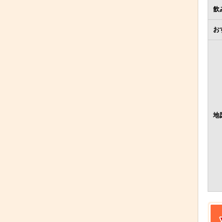
飲
お
地