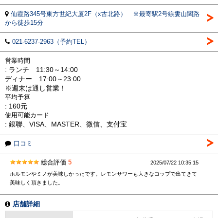
仙霞路345号東方世紀大厦2F（x古北路） ※最寄駅2号線婁山関路
から徒歩15分
021-6237-2963（予約TEL）
営業時間
: ランチ 11:30～14:00
ディナー 17:00～23:00
※週末は通し営業！
平均予算
: 160元
使用可能カード
: 銀聯、VISA、MASTER、微信、支付宝
口コミ
総合評価
5
2025/07/22 10:35:15
ホルモンやミノが美味しかったです。レモンサワーも大きなコップで出てきて
美味しく頂きました。
店舗詳細