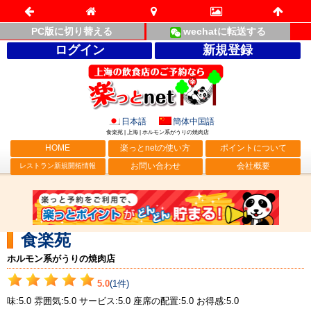
PC版に切り替える
wechatに転送する
ログイン
新規登録
日本語
簡体中国語
食楽苑 | 上海 | ホルモン系がうりの焼肉店
HOME
楽っとnetの使い方
ポイントについて
お問い合わせ
会社概要
レストラン新規開拓情報
食楽苑
ホルモン系がうりの焼肉店
5.0
(1件)
味:5.0 雰囲気:5.0 サービス:5.0 座席の配置:5.0 お得感:5.0