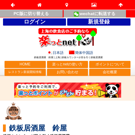
PC版に切り替える
wechatに転送する
ログイン
新規登録
日本語
簡体中国語
鉄板居酒屋 鈴屋 | 上海 | 鉄板カウンターが目を引く鉄板居酒屋
HOME
楽っとnetの使い方
ポイントについて
お問い合わせ
会社概要
レストラン新規開拓情報
鉄板居酒屋 鈴屋