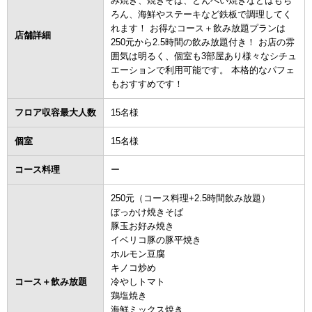
み焼き、焼きそば、とんぺい焼きなどはもち
ろん、海鮮やステーキなど鉄板で調理してく
れます！ お得なコース＋飲み放題プランは
店舗詳細
250元から2.5時間の飲み放題付き！ お店の雰
囲気は明るく、個室も3部屋あり様々なシチュ
エーションで利用可能です。 本格的なパフェ
もおすすめです！
フロア収容最大人数
15名様
個室
15名様
コース料理
ー
250元（コース料理+2.5時間飲み放題）
ぼっかけ焼きそば
豚玉お好み焼き
イベリコ豚の豚平焼き
ホルモン豆腐
キノコ炒め
コース＋飲み放題
冷やしトマト
鶏塩焼き
海鮮ミックス焼き