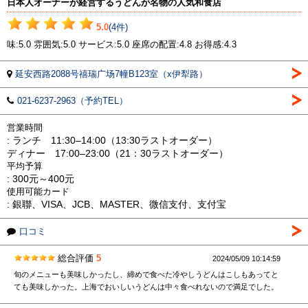
日本人オーナーが経営するうどんが名物の人気和食店
5.0
(4件)
味:5.0 雰囲気:5.0 サービス:5.0 座席の配置:4.8 お得感:4.3
延安西路2088号禧瑞广场7幢B123室（x伊犁路）
021-6237-2963（予約TEL）
営業時間
: ランチ 11:30–14:00（13:30ラストオーダー）
ディナー 17:00–23:00（21：30ラストオーダー）
平均予算
: 300元～400元
使用可能カード
: 銀聯、VISA、JCB、MASTER、微信支付、支付宝
口コミ
総合評価
5
2024/05/09 10:14:59
旬のメニューも美味しかったし、締めで食べた冷やしうどんはこしもあってと
ても美味しかった。上海でおいしいうどんは中々食べれないので満足でした。