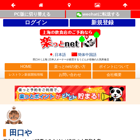
PC版に切り替える
wechatに転送する
ログイン
新規登録
日本語
簡体中国語
田口や | 上海 | 日本人オーナーが経営するうどんが名物の人気和食店
HOME
楽っとnetの使い方
ポイントについて
お問い合わせ
会社概要
レストラン新規開拓情報
田口や