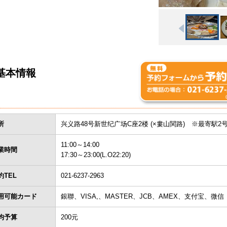
基本情報
所
兴义路48号新世纪广场C座2楼 (×婁山関路) ※最寄駅2
11:00～14:00
業時間
17:30～23:00(L.O22:20)
約TEL
021-6237-2963
用可能カード
銀聯、VISA,、MASTER、JCB、AMEX、支付宝、微信
均予算
200元