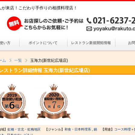
10万人が来店！こだわり手作りの相撲料理店！
の使い方
ポイントについて
レストラン新規開拓情報
お
ーム
一覧
玉海力(新世紀広場店)
レストラン詳細情報
玉海力(新世紀広場店)
地域】
虹橋・古北・虹梅地区
【ジャンル】
和食・日本料理系
,
鍋
【用途】
コース料理＋
向き
,
日本のテレビあり