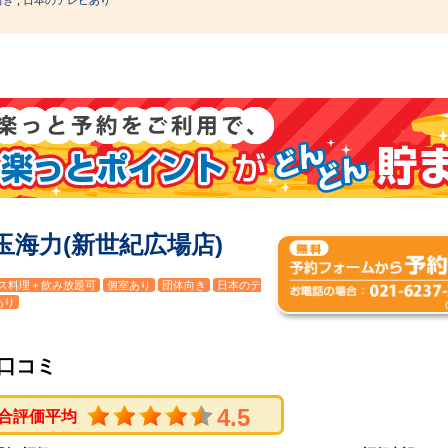
玉海力(新世紀広場店)
ス料理＋飲み放題可
個室あり
団体向き
日本のテ
あり
口コミ
4.5
合評価平均