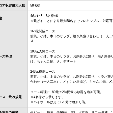
ロア収容最大人数
58名様
4名様×3 6名様×6
室
※繋げることにより最大58名までフレキシブルに対応可
168元関脇コース
前菜、小鉢、本日のサラダ、焼き鳥盛り合わせ（一人二
〆
198元大関コース
ース料理
前菜、小鉢、本日のサラダ、お刺身3点盛り、焼き鳥盛
げ、ちゃんこ鍋、〆、デザート
248元横綱コース
前菜、小鉢、本日のサラダ、お刺身5点盛り、タラバ蟹の
合わせ（一人二本）、どすこい唐揚げ、ちゃんこ鍋、〆
コース料理に+80元で2時間飲み放題を追加可能。
ース＋飲み放題
※4名様から承ります。
※ハイボールは更に+20元で追加可能。
み放題の種類
生ビール、梅酒、焼酎(芋、麦)、日本酒、サワー各種、