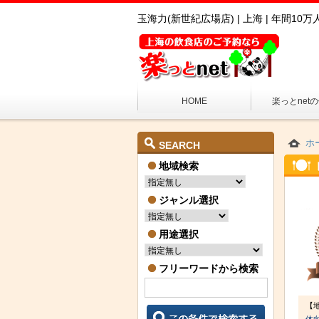
玉海力(新世紀広場店) | 上海 | 年間
HOME
楽っとnet
ホ
SEARCH
地域検索
ジャンル選択
用途選択
フリーワードから検索
【
体