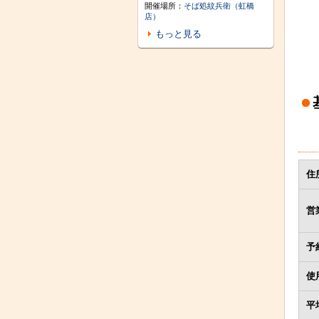
開催場所：
そば処紋兵衛（虹橋
店）
もっと見る
住
営
予
使
平