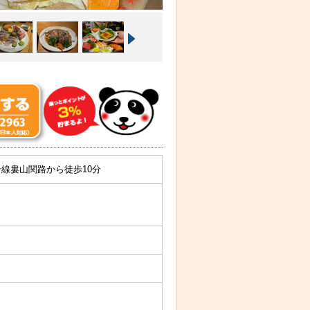
号線婁山関路から徒歩10分