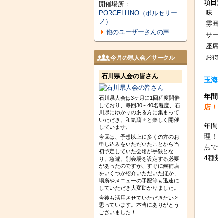
項目
開催場所：
味
PORCELLINO（ポルセリー
ノ）
雰
他のユーザーさんの声
サ
座
お
今月の県人会／サークル
石川県人会の皆さん
玉海
年間
石川県人会は3ヶ月に1回程度開催
しており、毎回30～40名程度、石
店！
川県にゆかりのある方に集まって
いただき、和気藹々と楽しく開催
年間
しています。
理！
今回は、予想以上に多くの方のお
申し込みをいただいたことから当
点で
初予定していた会場が手狭とな
4
り、急遽、別会場を設定する必要
があったのですが、すぐに候補店
をいくつか紹介いただいたほか、
場所やメニューの手配等も迅速に
していただき大変助かりました。
今後も活用させていただきたいと
思っています。本当にありがとう
ございました！