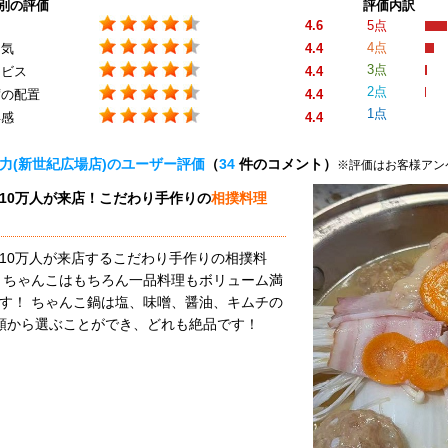
別の評価
評価内訳
4.6
5点
4点
囲気
4.4
3点
ービス
4.4
2点
席の配置
4.4
1点
得感
4.4
力(新世紀広場店)のユーザー評価
（
34
件のコメント）
※評価はお客様アン
10万人が来店！こだわり手作りの
相撲料理
10万人が来店するこだわり手作りの相撲料
 ちゃんこはもちろん一品料理もボリューム満
す！ ちゃんこ鍋は塩、味噌、醤油、キムチの
種類から選ぶことができ、どれも絶品です！