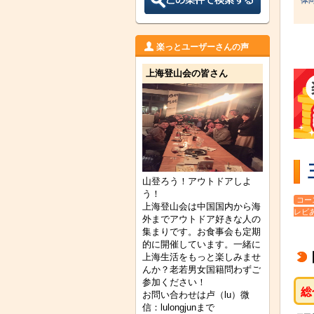
楽っとユーザーさんの声
上海登山会の皆さん
山登ろう！アウトドアしよ
う！
コー
上海登山会は中国国内から海
レビ
外までアウトドア好きな人の
集まりです。お食事会も定期
的に開催しています。一緒に
上海生活をもっと楽しみませ
んか？老若男女国籍問わずご
参加ください！
総
お問い合わせは卢（lu）微
信：lulongjunまで