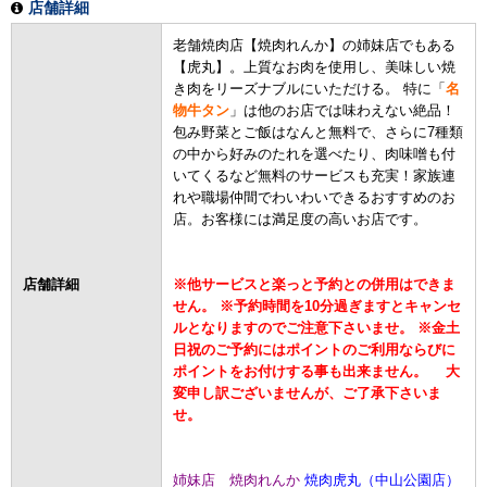
店舗詳細
老舗焼肉店【焼肉れんか】の姉妹店でもある
【虎丸】。上質なお肉を使用し、美味しい焼
き肉をリーズナブルにいただける。 特に「
名
物牛タン
」は他のお店では味わえない絶品！
包み野菜とご飯はなんと無料で、さらに7種類
の中から好みのたれを選べたり、肉味噌も付
いてくるなど無料のサービスも充実！家族連
れや職場仲間でわいわいできるおすすめのお
店。お客様には満足度の高いお店です。
店舗詳細
※他サービスと楽っと予約との併用はできま
せん。
※予約時間を10分過ぎますとキャンセ
ルとなりますのでご注意下さいませ。
※金土
日祝のご予約にはポイントのご利用ならびに
ポイントをお付けする事も出来ません。
大
変申し訳ございませんが、ご了承下さいま
せ。
姉妹店 焼肉れんか
焼肉虎丸（中山公園店）