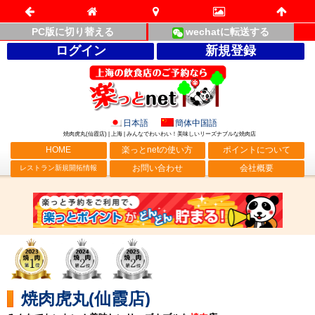
PC版に切り替える
wechatに転送する
ログイン
新規登録
日本語
簡体中国語
焼肉虎丸(仙霞店) | 上海 | みんなでわいわい！美味しいリーズナブルな焼肉店
HOME
楽っとnetの使い方
ポイントについて
お問い合わせ
会社概要
レストラン新規開拓情報
焼肉虎丸(仙霞店)