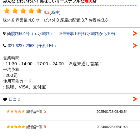
みんなでわいわい！美味しいリーズナブルな
焼肉
店
4.2
(85件)
味:4.6 雰囲気:4.0 サービス:4.0 座席の配置:3.7 お得感:3.8
仙霞路604号（ｘ水城路） ※最寄駅10号線水城路から10分
021-6237-2963（予約TEL）
営業時間
: 11:30～14:00 17:00～24:00 ※週末通し営業！
平均予算
: 200元
使用可能カード
: 銀聯、VISA、支付宝
口コミ
総合評価
5
2025/01/28 08:40:54
総合評価
5
2024/06/28 05:41:43