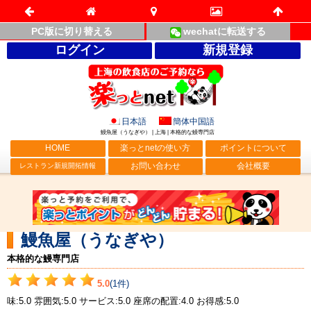
PC版に切り替える
wechatに転送する
ログイン
新規登録
日本語
簡体中国語
鰻魚屋（うなぎや） | 上海 | 本格的な鰻専門店
HOME
楽っとnetの使い方
ポイントについて
お問い合わせ
会社概要
レストラン新規開拓情報
鰻魚屋（うなぎや）
本格的な鰻専門店
5.0
(1件)
味:5.0 雰囲気:5.0 サービス:5.0 座席の配置:4.0 お得感:5.0