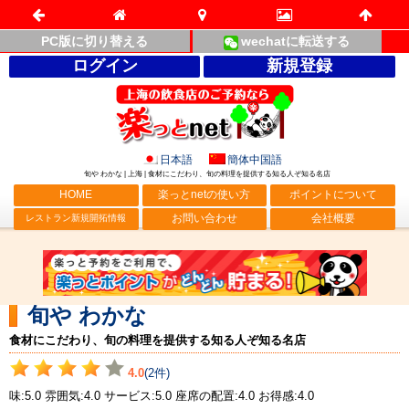
PC版に切り替える
wechatに転送する
ログイン
新規登録
日本語
簡体中国語
旬や わかな | 上海 | 食材にこだわり、旬の料理を提供する知る人ぞ知る名店
HOME
楽っとnetの使い方
ポイントについて
お問い合わせ
会社概要
レストラン新規開拓情報
旬や わかな
食材にこだわり、旬の料理を提供する知る人ぞ知る名店
4.0
(2件)
味:5.0 雰囲気:4.0 サービス:5.0 座席の配置:4.0 お得感:4.0