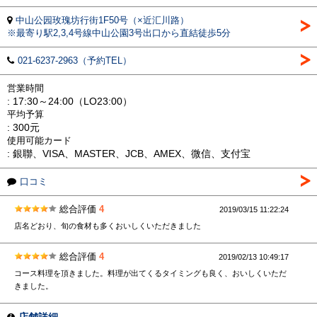
中山公园玫瑰坊行街1F50号（×近汇川路）
※最寄り駅2,3,4号線中山公園3号出口から直結徒歩5分
021-6237-2963（予約TEL）
営業時間
: 17:30～24:00（LO23:00）
平均予算
: 300元
使用可能カード
: 銀聯、VISA、MASTER、JCB、AMEX、微信、支付宝
口コミ
総合評価
4
2019/03/15 11:22:24
店名どおり、旬の食材も多くおいしくいただきました
総合評価
4
2019/02/13 10:49:17
コース料理を頂きました。料理が出てくるタイミングも良く、おいしくいただ
きました。