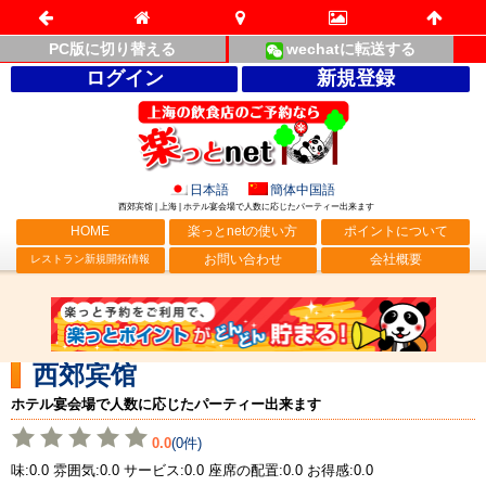
PC版に切り替える
wechatに転送する
ログイン
新規登録
日本語
簡体中国語
西郊宾馆 | 上海 | ホテル宴会場で人数に応じたパーティー出来ます
HOME
楽っとnetの使い方
ポイントについて
お問い合わせ
会社概要
レストラン新規開拓情報
西郊宾馆
ホテル宴会場で人数に応じたパーティー出来ます
0.0
(0件)
味:0.0 雰囲気:0.0 サービス:0.0 座席の配置:0.0 お得感:0.0