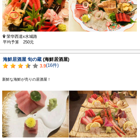
荣华西道x水城路
平均予算 250元
海鮮居酒屋 旬の蔵
(海鮮居酒屋)
(16件)
3.9
新鮮な海鮮が売りの居酒屋！