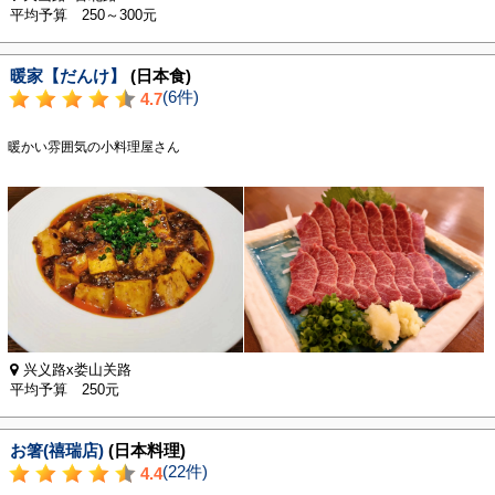
平均予算 250～300元
暖家【だんけ】
(日本食)
(6件)
4.7
暖かい雰囲気の小料理屋さん
兴义路x娄山关路
平均予算 250元
お箸(禧瑞店)
(日本料理)
(22件)
4.4