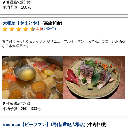
仙霞路×威宁路
平均予算 200元
大和屋【やまとや】
(高級和食)
(142件)
4.0
古羊路にあったやまとやさんがリニューアルオープン！おでんが美味しいお洒落
な日本料理屋です！
虹桥路x伊犁路
平均予算 250～300元
Beefman【ビーフマン】1号(新世紀広場店)
(牛肉料理)