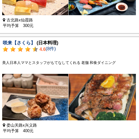
古北路x仙霞路
平均予算 300元
咲来【さくら】
(日本料理)
(8件)
4.6
美人日本人ママとスタッフがもてなしてくれる 老舗 和食ダイニング
娄山关路x兴义路
平均予算 400元