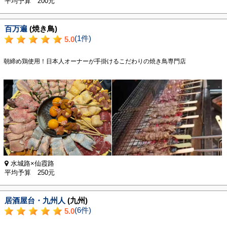
平均予算 200元
百万遍
(焼き鳥)
(1件)
5.0
朝締め鶏使用！日本人オーナーが手掛けるこだわりの焼き鳥専門店
水城路×仙霞路
平均予算 250元
居酒屋台・九州人
(九州)
(6件)
5.0