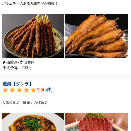
バラエティのある九州料理が自慢！
仙霞路x娄山关路
平均予算 200元
暖楽【ダンラ】
(5件)
5.0
人気和食店「暖家」の姉妹店