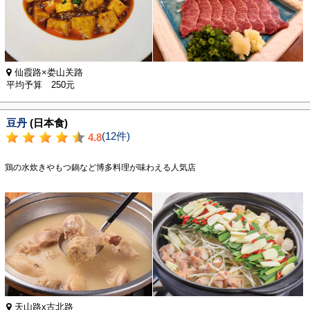
仙霞路×娄山关路
平均予算 250元
豆丹
(日本食)
(12件)
4.8
鶏の水炊きやもつ鍋など博多料理が味わえる人気店
天山路x古北路