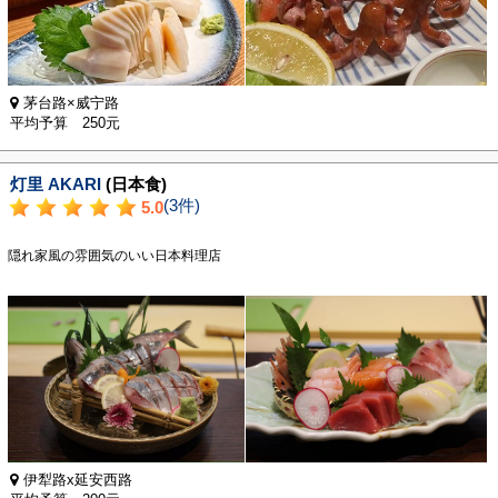
茅台路×威宁路
平均予算 250元
灯里 AKARI
(日本食)
(3件)
5.0
隠れ家風の雰囲気のいい日本料理店
伊犁路x延安西路