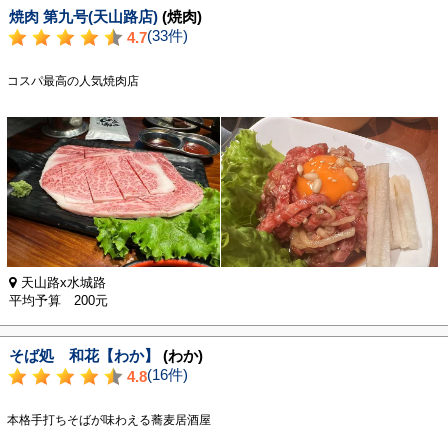
焼肉 第九号(天山路店)
(焼肉)
(33件)
4.7
コスパ最高の人気焼肉店
天山路x水城路
平均予算 200元
そば処 和花【わか】
(わか)
(16件)
4.8
本格手打ちそばが味わえる蕎麦居酒屋