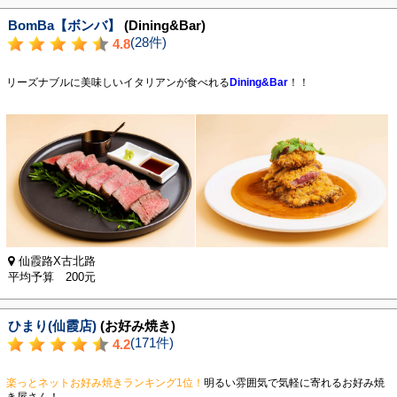
BomBa【ボンバ】
(Dining&Bar)
(28件)
4.8
リーズナブルに美味しいイタリアンが食べれる
Dining&Bar
！！
仙霞路X古北路
平均予算 200元
ひまり(仙霞店)
(お好み焼き)
(171件)
4.2
楽っとネットお好み焼きランキング1位！
明るい雰囲気で気軽に寄れるお好み焼
き屋さん！