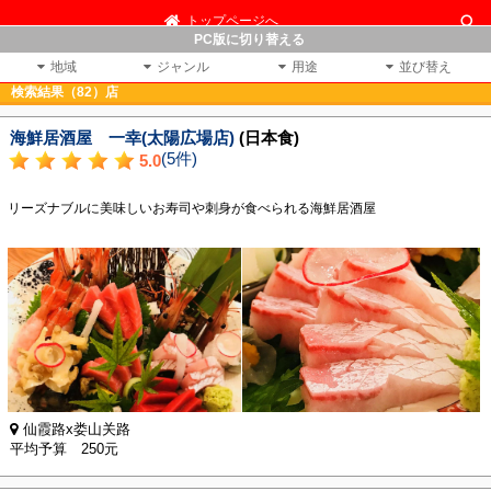
トップページへ
PC版に切り替える
地域
ジャンル
用途
並び替え
検索結果（82）店
海鮮居酒屋 一幸(太陽広場店)
(日本食)
(5件)
5.0
リーズナブルに美味しいお寿司や刺身が食べられる海鮮居酒屋
仙霞路x娄山关路
平均予算 250元