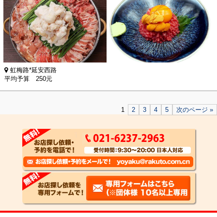
虹梅路*延安西路
平均予算 250元
1
2
3
4
5
次のページ »