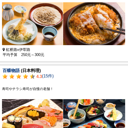
虹桥路x伊犁路
平均予算 250元～300元
百蝶物語
(日本料理)
(15件)
4.3
寿司やチラシ寿司が自慢の老舗！