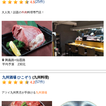
(25件)
4.5
大人気！話題の
牛肉
料理専門店！
興義路×仙霞路
平均予算 230元
九州酒場 ひこぞう
(九州料理)
(57件)
4.2
アツイ九州男児が手掛ける
九州酒場