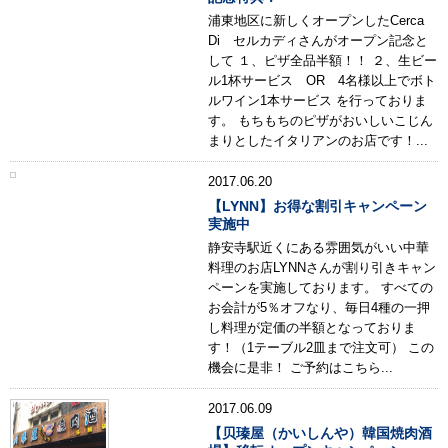
浦東地区に新しくオープンしたCerca
Di セルカディさんがオープン記念と
して １、ピザ全品半額！！ ２、生ビー
ル1杯サービス OR 4名様以上でボト
ルワイン1本サービス を行っておりま
す。 もちもちのピザがおいしいこじん
まりとしたイタリアンのお店です！...
2017.06.20
【LYNN】お得な割引キャンペーン
実施中
静安寺駅近くにある雰囲気がいい中華
料理のお店LYNNさんが割り引きキャン
ペーンを実施しております。 すべての
お会計が5％オフなり、毎日4種の一押
し料理が定価の半額となっておりま
す！（1テーブル2皿まで注文可） この
機会に是非！ ご予約はこちら...
2017.06.09
【贝瑧屋（かいしんや）韓国焼肉酒