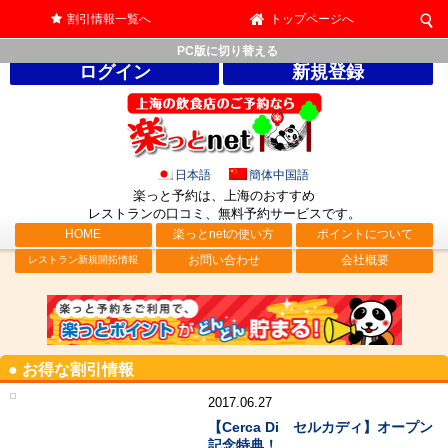
割引情報一覧へ
トップページへ
PC版に切り替える
ログイン
新規登録
日本語
簡体中国語
楽っと予約は、上海のおすすめ
レストランの口コミ、無料予約サービス
です。
HOME
楽っとnetの使い方
ポイントについて
お問い合わせ
会社概要
レストラン新規開拓情報
● お得な割引情報
2017.06.27
【Cerca Di セルカディ】オープン
記念特典！