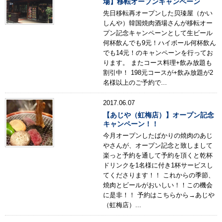
場】移転オープンキャンペーン
先日移転再オープンした贝瑧屋（かい
しんや）韓国焼肉酒場さんが移転オー
プン記念キャンペーンとして生ビール
何杯飲んでも9元！ハイボール何杯飲ん
でも14元！のキャンペーンを行ってお
ります。 またコース料理+飲み放題も
割引中！ 198元コースが+飲み放題が2
名様以上のご予約で...
2017.06.07
【あじや（虹梅店）】オープン記念
キャンペーン！！
今月オープンしたばかりの焼肉のあじ
やさんが、オープン記念と致しまして
楽っと予約を通して予約を頂くと乾杯
ドリンクを1名様に付き1杯サービスし
てくださります！！ これからの季節、
焼肉とビールがおいしい！！この機会
に是非！！ 予約はこちらから→あじや
（虹梅店）...