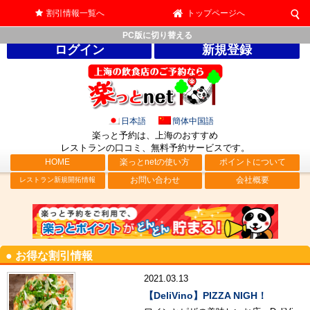
割引情報一覧へ
トップページへ
PC版に切り替える
ログイン
新規登録
日本語
簡体中国語
楽っと予約は、上海のおすすめ
レストランの口コミ、無料予約サービス
です。
HOME
楽っとnetの使い方
ポイントについて
お問い合わせ
会社概要
レストラン新規開拓情報
● お得な割引情報
2021.03.13
【DeliVino】PIZZA NIGH！