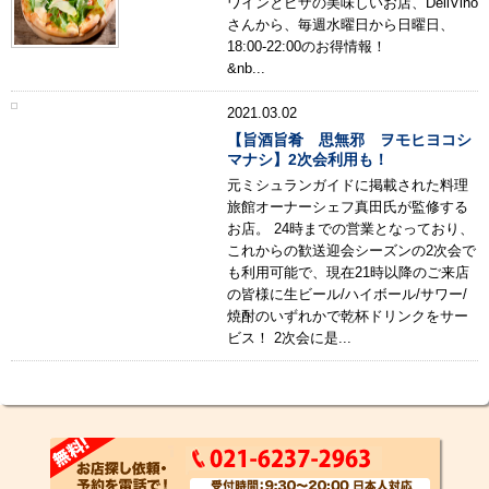
ワインとピザの美味しいお店、DeliVino
さんから、毎週水曜日から日曜日、
18:00-22:00のお得情報！
&nb...
2021.03.02
【旨酒旨肴 思無邪 ヲモヒヨコシ
マナシ】2次会利用も！
元ミシュランガイドに掲載された料理
旅館オーナーシェフ真田氏が監修する
お店。 24時までの営業となっており、
これからの歓送迎会シーズンの2次会で
も利用可能で、現在21時以降のご来店
の皆様に生ビール/ハイボール/サワー/
焼酎のいずれかで乾杯ドリンクをサー
ビス！ 2次会に是...