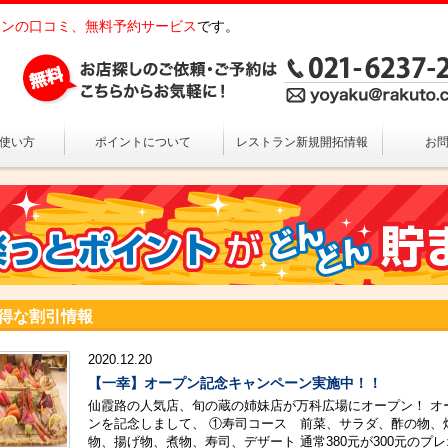
ンの口コミ、無料予約サービス
です。
の使い方
ポイントについて
レストラン新規開拓情報
お
得な割引情報
2020.12.20
【一幸】オープン記念キャンペーン実施中！！
仙霞路の人気店、旬の蔵の姉妹店が万科広場にオープン！ オ
ンを記念しまして、 ①寿司コース 前菜、サラダ、酢の物、
物、揚げ物、煮物、寿司、デザート 通常380元が300元のプ