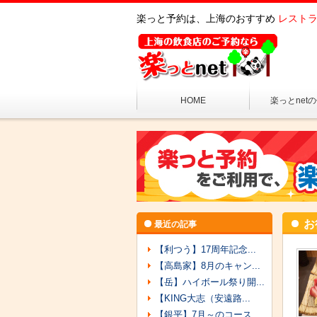
楽っと予約は、上海のおすすめ
レストラ
HOME
楽っとnet
お
最近の記事
【利つう】17周年記念...
【高島家】8月のキャン...
【岳】ハイボール祭り開...
【KING大志（安遠路...
【銀平】7月～のコース...