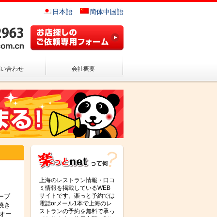
日本語
簡体中国語
問い合わせ
会社概要
上海のレストラン情報・口コ
ミ情報を掲載しているWEB
サイトです。楽っと予約では
ープ
電話orメール1本で上海のレ
焼き
ストランの予約を無料で承っ
レオー