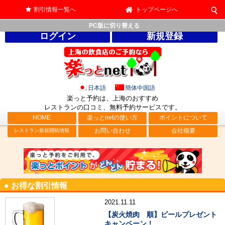
割引情報一覧へ
トップページへ
PC版に切り替える
ログイン
新規登録
日本語
簡体中国語
楽っと予約は、上海のおすすめ
レストランの口コミ、無料予約サービス
です。
HOME
楽っとnetの使い方
ポイントについて
お問い合わせ
会社概要
レストラン新規開拓情報
● お得な割引情報
2021.11.11
【炭火焼肉 順】ビールプレゼント
キャンペーン！