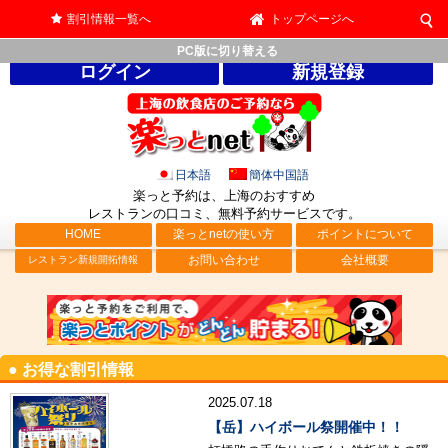
割引情報一覧へ
トップページへ
PC版に切り替える
ログイン
新規登録
日本語
簡体中国語
楽っと予約は、上海のおすすめ
レストランの口コミ、無料予約サービス
です。
HOME
楽っとnetの使い方
ポイントについて
お問い合わせ
会社概要
レストラン新規開拓情報
● お得な割引情報
2025.07.18
【岳】ハイボール祭開催中！！