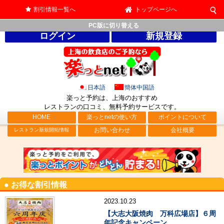
割引情報一覧へ
トップページへ
PC版に切り替える
ログイン
新規登録
日本語
簡体中国語
楽っと予約は、上海のおすすめ
レストランの口コミ、無料予約サービス
です。
HOME
楽っとnetの使い方
ポイントについて
お問い合わせ
会社概要
レストラン新規開拓情報
● お得な割引情報
2023.10.23
【大志大阪焼肉 万科広場店】６周
年記念キャンペーン