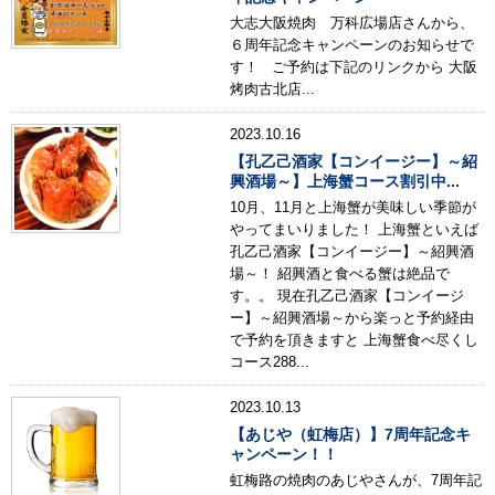
大志大阪焼肉 万科広場店さんから、
６周年記念キャンペーンのお知らせで
す！ ご予約は下記のリンクから 大阪
烤肉古北店...
2023.10.16
【孔乙己酒家【コンイージー】～紹
興酒場～】上海蟹コース割引中...
10月、11月と上海蟹が美味しい季節が
やってまいりました！ 上海蟹といえば
孔乙己酒家【コンイージー】～紹興酒
場～！ 紹興酒と食べる蟹は絶品で
す。。 現在孔乙己酒家【コンイージ
ー】～紹興酒場～から楽っと予約経由
で予約を頂きますと 上海蟹食べ尽くし
コース288...
2023.10.13
【あじや（虹梅店）】7周年記念キ
ャンペーン！！
虹梅路の焼肉のあじやさんが、7周年記