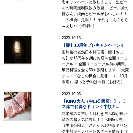
念キャンペーンと致しまして、生ビー
ルの時間無制限飲み放題！ ビール党の
皆さん、焼肉とビールがおいしい！！
この機会に是非！！ 予約はこちらから
→あじや（虹梅店）...
2023.10.13
【朧】13周年プレキャンペーン!!
常熟路の老舗日本料理店、朧【おぼ
ろ】が13周年を期にお店を全面リニュ
ーアル！ 全面リニューアル前の期間、
単品料理を全て50％割引します！ 大変
オススメなこの機会に是非！（～10月
末迄） 楽っと予約は⇒朧【おぼろ】...
2023.10.05
【KING大志（中山公園店）】テラ
ス席でお得なドリンク半額キ...
卸老舗の直営店！目利き選ぶ肉が揃い
踏みの超人気焼肉店！！ KING大志
（中山公園店）さんからお得なドリン
ク半額キャンペーンスタート情報！ テ