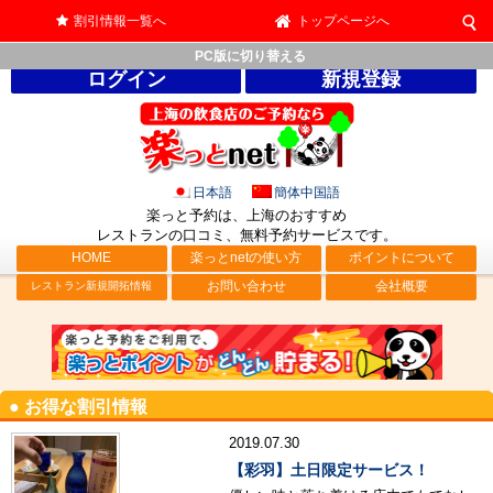
割引情報一覧へ
トップページへ
PC版に切り替える
ログイン
新規登録
日本語
簡体中国語
楽っと予約は、上海のおすすめ
レストランの口コミ、無料予約サービス
です。
HOME
楽っとnetの使い方
ポイントについて
お問い合わせ
会社概要
レストラン新規開拓情報
● お得な割引情報
2019.07.30
【彩羽】土日限定サービス！