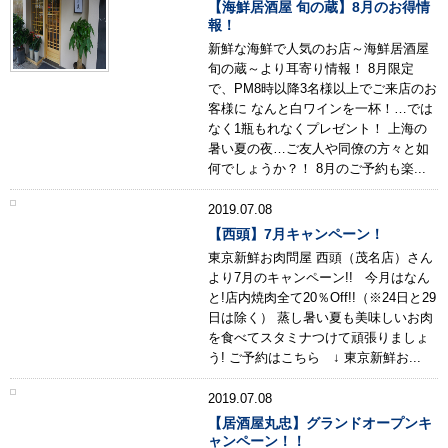
【海鮮居酒屋 旬の蔵】8月のお得情
報！
新鮮な海鮮で人気のお店～海鮮居酒屋
旬の蔵～より耳寄り情報！ 8月限定
で、PM8時以降3名様以上でご来店のお
客様に なんと白ワインを一杯！…では
なく1瓶もれなくプレゼント！ 上海の
暑い夏の夜…ご友人や同僚の方々と如
何でしょうか？！ 8月のご予約も楽...
2019.07.08
【西頭】7月キャンペーン！
東京新鮮お肉問屋 西頭（茂名店）さん
より7月のキャンペーン!! 今月はなん
と!店内焼肉全て20％Off!!（※24日と29
日は除く） 蒸し暑い夏も美味しいお肉
を食べてスタミナつけて頑張りましょ
う! ご予約はこちら ↓ 東京新鮮お...
2019.07.08
【居酒屋丸忠】グランドオープンキ
ャンペーン！！