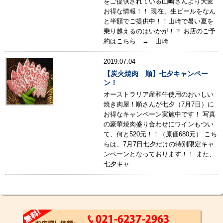
をご提供されている山崎さんより大変
お得な情報！！ 現在、生ビールをなん
と半額でご提供中！！山崎で暑い夏を
乗り越えるのはいかが！？ お店のご予
約はこちら → 山崎...
2019.07.04
【炭火焼肉 順】七夕キャンペー
ン！
オーストラリア産和牛使用のおいしい
焼き肉屋！順さんが七夕（7月7日）に
お得なキャンペーン実施中です！ 写真
の豪華焼肉盛り合わせにワインもつい
て、何と520元！！（原価680元） こち
らは、7月7日七夕だけの特別限定キャ
ンペーンとなっております！！ また、
七夕キャ...