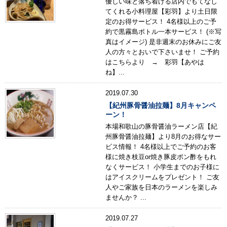
優しい味と落ち着ける店内でもてなし
てくれる小料理屋【彩羽】より土日限
定のお得サービス！ 4名様以上のご予
約で黒霧島ボトル一本サービス！ (※写
真はイメージ) 是非週末のお休みにご友
人の方々とおいで下さいませ！ ご予約
はこちらより → 彩羽【あやは
ね】...
2019.07.30
【紀州豚骨醤油拉麺】8月キャンペ
ーン！
本場和歌山の豚骨醤油ラーメン店【紀
州豚骨醤油拉麺】より8月のお得なサー
ビス情報！ 4名様以上でご予約のお客
様に焼き枝豆or焼き豚皮ポン酢をもれ
なくサービス！ 小学生までのお子様に
はアイスクリームをプレゼント！ ご友
人やご家族を日本のラーメンを楽しみ
ませんか？ ...
2019.07.27