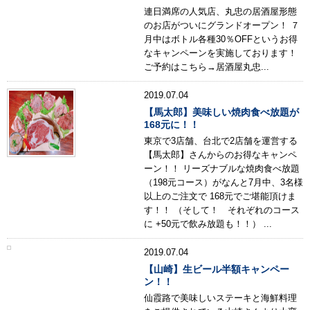
連日満席の人気店、丸忠の居酒屋形態
のお店がついにグランドオープン！ ７
月中はボトル各種30％OFFというお得
なキャンペーンを実施しております！
ご予約はこちら→居酒屋丸忠...
2019.07.04
【馬太郎】美味しい焼肉食べ放題が
168元に！！
東京で3店舗、台北で2店舗を運営する
【馬太郎】さんからのお得なキャンペ
ーン！！ リーズナブルな焼肉食べ放題
（198元コース）がなんと7月中、3名様
以上のご注文で 168元でご堪能頂けま
す！！ （そして！ それぞれのコース
に +50元で飲み放題も！！） ...
2019.07.04
【山崎】生ビール半額キャンペー
ン！！
仙霞路で美味しいステーキと海鮮料理