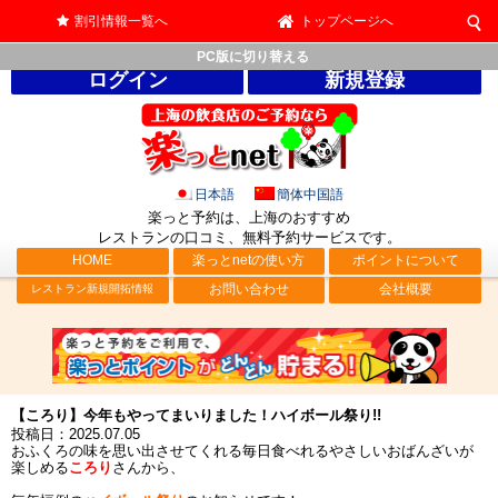
割引情報一覧へ
トップページへ
PC版に切り替える
ログイン
新規登録
日本語
簡体中国語
楽っと予約は、上海のおすすめ
レストランの口コミ、無料予約サービス
です。
HOME
楽っとnetの使い方
ポイントについて
お問い合わせ
会社概要
レストラン新規開拓情報
【ころり】今年もやってまいりました！ハイボール祭り!!
投稿日：2025.07.05
おふくろの味を思い出させてくれる毎日食べれるやさしいおばんざいが
楽しめる
ころり
さんから、