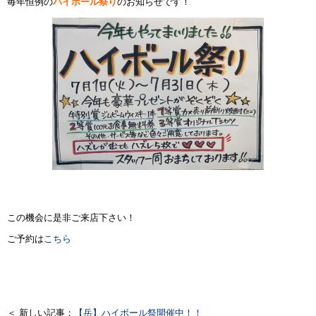
毎年恒例の
ハイボール祭り
のお知らせです！
この機会に是非ご来店下さい！
ご予約は
こちら
＜ 新しい記事：
【岳】ハイボール祭開催中！！